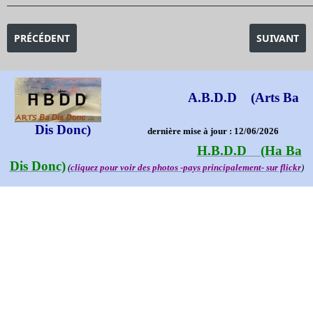
_______________________________________________________________________________________
ARTICLE PRÉCÉDENT : EXPOSITION CORPS À CORPS -HISTOIRE
ARTICLE SU
PRÉCÉDENT
SUIVANT
A.B.D.D (Arts Ba
Dis Donc)
dernière mise à jour : 12/06/2026
H.B.D.D (Ha Ba
Dis Donc)
(
cliquez pour voir des photos -pays principalement- sur flickr
)