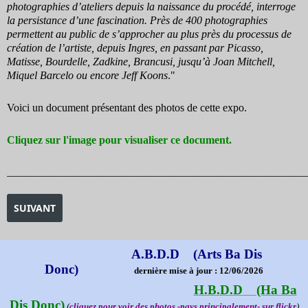
photographies d’ateliers depuis la naissance du procédé, interro­ge
la persistance d’une fascination. Près de 400 photographies
permettent au public de s’approcher au plus près du processus de
création de l’artiste, depuis Ingres, en passant par Picasso,
Matisse, Bourdelle, Zadkine, Brancusi, jusqu’à Joan Mitchell,
Miquel Barcelo ou encore Jeff Koons
."
Voici un document présentant des photos de cette expo.
Cliquez sur l'image pour visualiser ce document.
_______________________________________________________________________________________
ARTICLE SUIVANT : EXPOSITION ICONES DE L'ART MODERNE 
SUIVANT
A.B.D.D (Arts Ba Dis
Donc)
dernière mise à jour : 12/06/2026
H.B.D.D (Ha Ba
Dis Donc)
(
cliquez pour voir des photos -pays principalement- sur flickr
)