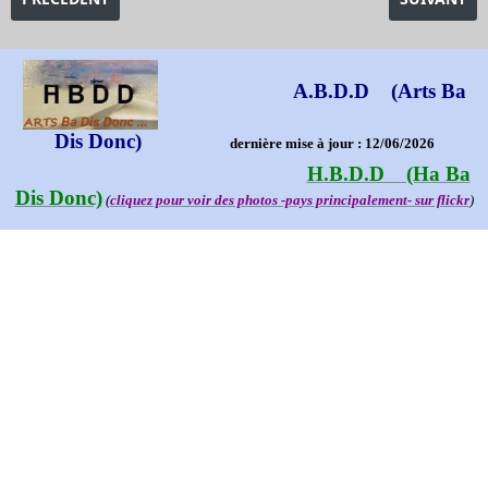
A.B.D.D (Arts Ba
Dis Donc)
dernière mise à jour : 12/06/2026
H.B.D.D (Ha Ba
Dis Donc)
(
cliquez pour voir des photos -pays principalement- sur flickr
)