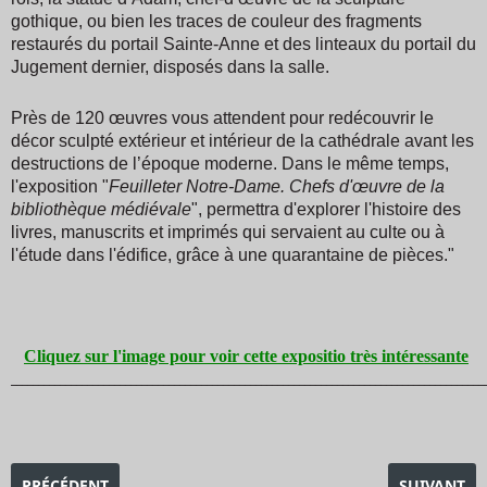
gothique, ou bien les traces de couleur des fragments
restaurés du portail Sainte-Anne et des linteaux du portail du
Jugement dernier, disposés dans la salle.
Près de 120 œuvres vous attendent pour redécouvrir le
décor sculpté extérieur et intérieur de la cathédrale avant les
destructions de l’époque moderne. Dans le même temps,
l'exposition "
Feuilleter Notre-Dame. Chefs d'œuvre de la
bibliothèque médiévale
", permettra d'explorer l'histoire des
livres, manuscrits et imprimés qui servaient au culte ou à
l'étude dans l'édifice, grâce à une quarantaine de pièces."
Cliquez sur l'image pour voir cette expositio très intéressante
_______________________________________________________________________________________
ARTICLE PRÉCÉDENT : EXPOSITION EN JEU ! LES ARTISTES ET 
ARTICLE SU
PRÉCÉDENT
SUIVANT