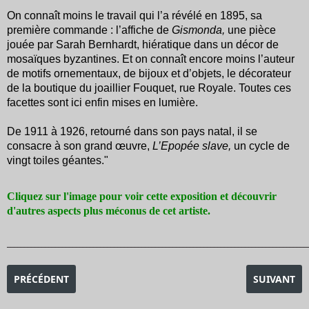
On connaît moins le travail qui l’a révélé en 1895, sa
première commande : l’affiche de
Gismonda,
une pièce
jouée par Sarah Bernhardt, hiératique dans un décor de
mosaïques ­byzantines. Et on connaît encore moins l’auteur
de motifs ornementaux, de ­bijoux et d’objets, le décorateur
de la boutique du joaillier Fouquet, rue Royale. Toutes ces
facettes sont ici ­enfin mises en lumière.
De 1911 à 1926, retourné dans son pays natal, il se
consacre à son grand œuvre,
L’Epopée slave,
un cycle de
vingt toiles géantes."
Cliquez sur l'image pour voir cette exposition et découvrir
d'autres aspects plus méconus de cet artiste.
_______________________________________________________________________________________
ARTICLE PRÉCÉDENT : EXPOSITION BERTHE MORISOT
ARTICLE SU
PRÉCÉDENT
SUIVANT