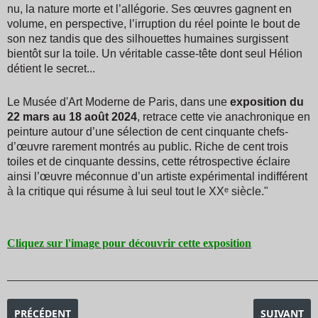
nu, la nature morte et l’allégorie. Ses œuvres gagnent en
volume, en perspective, l’irruption du réel pointe le bout de
son nez tandis que des silhouettes humaines surgissent
bientôt sur la toile. Un véritable casse-tête dont seul Hélion
détient le secret...
Le Musée d'Art Moderne de Paris, dans une
exposition du
22 mars au 18 août 2024
, retrace cette vie anachronique en
peinture autour d’une sélection de cent cinquante chefs-
d’œuvre rarement montrés au public. Riche de cent trois
toiles et de cinquante dessins, cette rétrospective éclaire
ainsi l’œuvre méconnue d’un artiste expérimental indifférent
à la critique qui résume à lui seul tout le XXᵉ siècle."
Cliquez sur l'image pour découvrir cette exposition
_______________________________________________________________________________________
ARTICLE PRÉCÉDENT : EXPOSITION GABRIELLE HEBERT
ARTICLE SU
PRÉCÉDENT
SUIVANT