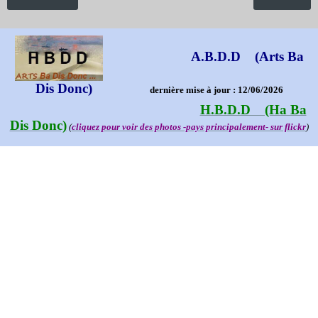
A.B.D.D (Arts Ba
Dis Donc)
dernière mise à jour : 12/06/2026
H.B.D.D (Ha Ba
Dis Donc)
(
cliquez pour voir des photos -pays principalement- sur flickr
)