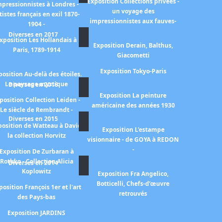
Exposition Collections privées -
mpressionnistes à Londres -
un voyage des
tistes français en exil 1870-
impressionnistes aux fauves-
1904 -
Diverses en 2017
xposition Les Hollandais à
Exposition Derain, Balthus,
Paris, 1789-1914
Giacometti
Exposition Tokyo-Paris
position Au-delà des étoiles.
Le paysage mystique
Diverses en 2016
Exposition La peinture
position Collection Leiden -
américaine des années 1930
Le siècle de Rembrandt -
Diverses en 2015
position de Watteau à David
Exposition L'estampe
la collection Horvitz
visionnaire - de GOYA à REDON
-
Exposition De Zurbaran à
Rothko - Collection Alicia
Diverses en 2014
Koplowitz
Exposition Fra Angelico,
Botticelli, Chefs-d’œuvre
position François 1er et l'art
retrouvés
des Pays-bas
Exposition JARDINS