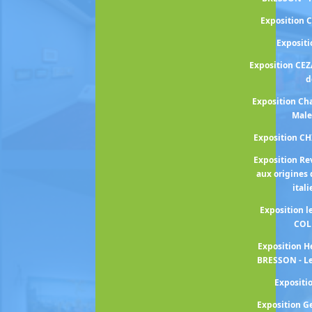
Exposition 
Exposit
Exposition CEZ
d
Exposition Cha
Male
Exposition C
Exposition Re
aux origines 
ital
Exposition 
COL
Exposition H
BRESSON - Le
Exposit
Exposition 