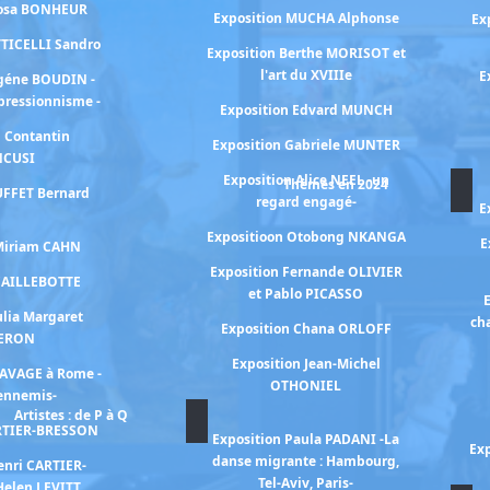
Rosa BONHEUR
Exposition MUCHA Alphonse
Ex
TTICELLI Sandro
Exposition Berthe MORISOT et
l'art du XVIIIe
E
ugéne BOUDIN -
mpressionnisme -
Exposition Edvard MUNCH
n Contantin
Exposition Gabriele MUNTER
NCUSI
Exposition Alice NEEL -un
Thèmes en 2024
UFFET Bernard
regard engagé-
E
Expositioon Otobong NKANGA
E
 Miriam CAHN
Exposition Fernande OLIVIER
 CAILLEBOTTE
et Pablo PICASSO
E
ulia Margaret
ch
Exposition Chana ORLOFF
ERON
Exposition Jean-Michel
RAVAGE à Rome -
OTHONIEL
 ennemis-
Artistes : de P à Q
ARTIER-BRESSON
Exposition Paula PADANI -La
Exp
danse migrante : Hambourg,
enri CARTIER-
Tel-Aviv, Paris-
Helen LEVITT