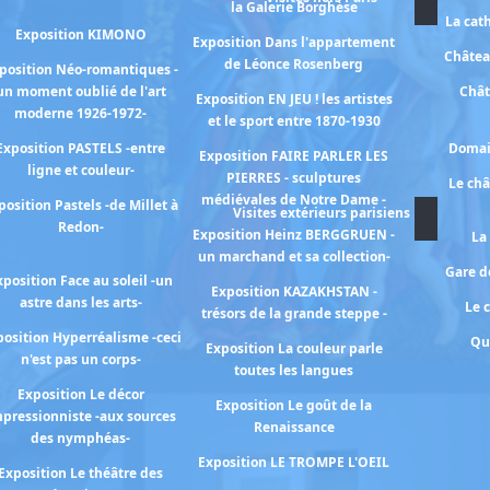
la Galerie Borghèse
La cat
Exposition KIMONO
Exposition Dans l'appartement
Châtea
de Léonce Rosenberg
position Néo-romantiques -
un moment oublié de l'art
Chât
Exposition EN JEU ! les artistes
moderne 1926-1972-
et le sport entre 1870-1930
Exposition PASTELS -entre
Domai
Exposition FAIRE PARLER LES
ligne et couleur-
PIERRES - sculptures
Le ch
médiévales de Notre Dame -
position Pastels -de Millet à
Visites extérieurs parisiens
Redon-
Exposition Heinz BERGGRUEN -
La
un marchand et sa collection-
Gare de
xposition Face au soleil -un
Exposition KAZAKHSTAN -
astre dans les arts-
Le 
trésors de la grande steppe -
osition Hyperréalisme -ceci
Qu
Exposition La couleur parle
n'est pas un corps-
toutes les langues
Exposition Le décor
Exposition Le goût de la
pressionniste -aux sources
Renaissance
des nymphéas-
Exposition LE TROMPE L'OEIL
Exposition Le théâtre des