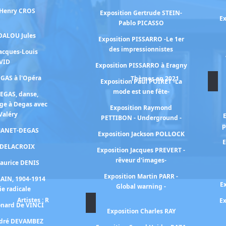
 Henry CROS
Exposition Gertrude STEIN-
Ex
Pablo PICASSO
 DALOU Jules
Exposition PISSARRO -Le 1er
des impressionnistes
Jacques-Louis
VID
Exposition PISSARRO à Eragny
EGAS à l'Opéra
Thèmes en 2021
Exposition Paul POIRET -La
mode est une fête-
DEGAS, danse,
ge à Degas avec
Exposition Raymond
Valéry
PETTIBON - Underground -
p
 MANET-DEGAS
Exposition Jackson POLLOCK
E
n DELACROIX
Exposition Jacques PREVERT -
rêveur d'images-
Maurice DENIS
Exposition Martin PARR -
RAIN, 1904-1914
E
Global warning -
ie radicale
Artistes : R
Ex
onard De VINCI
Exposition Charles RAY
ndré DEVAMBEZ