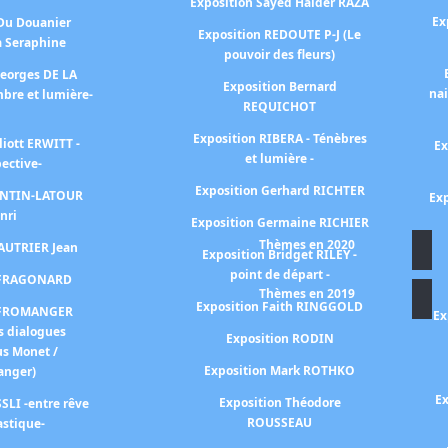
Exposition Sayed Haider RAZA
Ex
 Du Douanier
Exposition REDOUTE P-J (Le
à Seraphine
pouvoir des fleurs)
Georges DE LA
Exposition Bernard
na
bre et lumière-
REQUICHOT
Exposition RIBERA - Ténèbres
liott ERWITT -
Ex
et lumière -
pective-
Exposition Gerhard RICHTER
FANTIN-LATOUR
Exp
nri
Exposition Germaine RICHIER
Thèmes en 2020
FAUTRIER Jean
Exposition Bridget RILEY -
point de départ -
n FRAGONARD
Thèmes en 2019
Exposition Faith RINGGOLD
n FROMANGER
Ex
s dialogues
Exposition RODIN
us Monet /
Exposition Mark ROTHKO
anger)
Ex
Exposition Théodore
SLI -entre rêve
ROUSSEAU
astique-