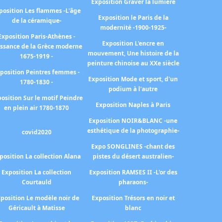
Exposition Graver la lumière
position Les flammes -L'âge
Exposition le Paris de la
de la céramique-
modernité -1900-1925-
Exposition Paris-Athènes -
Exposition L'encre en
issance de la Grèce moderne
mouvement, Une histoire de la
1675-1919 -
peinture chinoise au XXe siècle
position Peintres femmes -
Exposition Mode et sport, d'un
1780-1830 -
podium à l'autre
osition Sur le motif Peindre
Exposition Naples à Paris
en plein air 1780-1870
Exposition NOIR&BLANC -une
esthétique de la photographie-
covid2020
Expo SONGLINES -chant des
position La collection Alana
pistes du désert australien-
Exposition La collection
Exposition RAMSES II -L'or des
Courtauld
pharaons-
position Le modèle noir de
Exposition Trésors en noir et
Géricault à Matisse
blanc