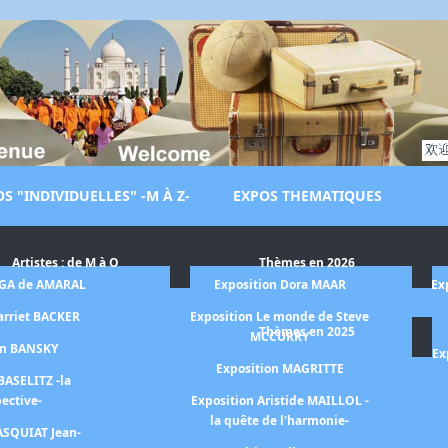
S "INDIVIDUELLES" -M À Z-
EXPOS THEMATIQUES
Artistes : de M à O
Thèmes en 2026
LGA de AMARAL
Exposition Dora MAAR
Ex
arriet BACKER
Exposition Le monde de Steve
Thèmes en 2025
MCCURRY
on BANSKY
Ex
Exposition MAGRITTE
BASELITZ -la
pective-
Exposition Aristide MAILLOL -
la quête de l'harmonie-
ASQUIAT Jean-