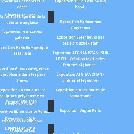
Exposition Les nabis et le
Exposition 1997 -Fashion big
décor
band-
Diverses en 2022
Exposition L'age d'or de la
Exposition Parisiennes
peinture anglaise
citoyennes
Exposition L'Orient des
Exposition Splendeurs des
peintres
oasis d'Ouzbékistan
position Paris Romantique
Exposition AFGHANISTAN : SUR
-1815-1848-
LE FIL - Création textile des
femmes afghanes -
position Ames sauvages -Le
symbolisme dans les pays
Exposition AFGHANISTAN -
Slaves
ombres et légendes-
Exposition En couleurs -La
Exposition Sur les routes de
sculpture polychrome en
Samarcande
France 1850-1910-
Diverses en 2021
Exposition Vogue Paris
osition Eblouissante Venise
Diverses en 2019
Exposition Le cubisme
Diverses en 2018
Exposition Les