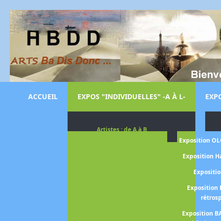
ACCUEIL
EXPOS "INDIVIDUELLES" -A À L-
EXPO
Artistes : de A à B
Exposition O
Exposition H
Expositi
Exposition 
rétros
Exposition B