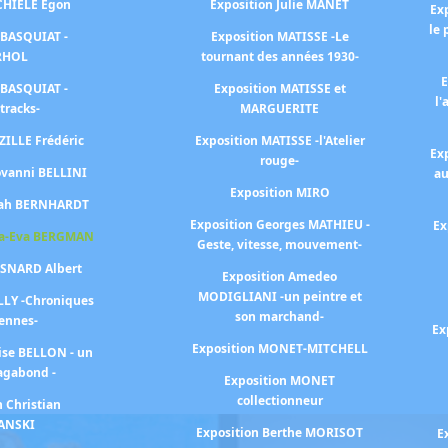
SCHIELE Egon
Exposition Julie MANET
Ex
le 
 BASQUIAT -
Exposition MATISSE -Le
RHOL
tournant des années 1930-
E
 BASQUIAT -
Exposition MATISSE et
l'
tracks-
MARGUERITE
ZILLE Frédéric
Exposition MATISSE -l'Atelier
Ex
rouge-
ovanni BELLINI
au
Exposition MIRO
arah BERNHARDT
Exposition Georges MATHIEU -
Ex
na-Eva BERGMAN
Geste, vitesse, mouvement-
ESNARD Albert
Exposition Amedeo
MODIGLIANI -un peintre et
LLY -Chroniques
son marchand-
iennes-
Ex
Exposition MONET-MITCHELL
ise BELLON - un
agabond -
Exposition MONET
collectionneur
n Christian
ANSKI
Exposition Berthe MORISOT
E