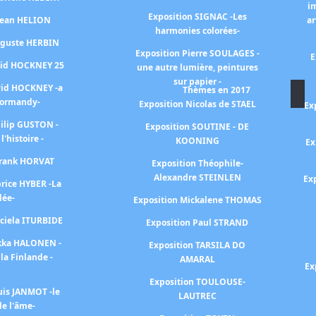
i
Exposition SIGNAC -Les
 Jean HELION
ar
harmonies colorées-
uguste HERBIN
Exposition Pierre SOULAGES -
E
vid HOCKNEY 25
une autre lumière, peintures
sur papier -
vid HOCKNEY -a
Thèmes en 2017
Normandy-
Exposition Nicolas de STAEL
Ex
hilip GUSTON -
Exposition SOUTINE - DE
 l'histoire -
KOONING
Ex
Frank HORVAT
Exposition Théophile-
Alexandre STEINLEN
Ex
brice HYBER -La
lée-
Exposition Mickalene THOMAS
aciela ITURBIDE
Exposition Paul STRAND
ekka HALONEN -
Exposition TARSILA DO
la Finlande -
AMARAL
Ex
Exposition TOULOUSE-
uis JANMOT -le
LAUTREC
e l'âme-