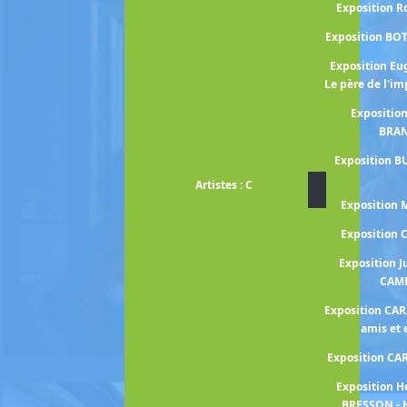
Exposition 
Exposition BO
Exposition E
Le père de l'i
Expositio
BRA
Exposition B
Artistes : C
Exposition
Exposition
Exposition J
CAM
Exposition CA
amis et
Exposition C
Exposition H
BRESSON - 