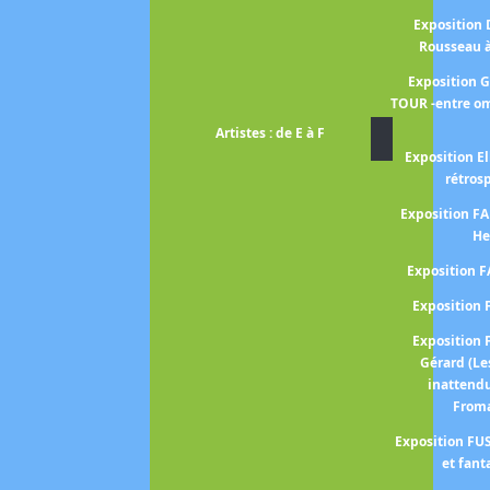
Exposition
Rousseau 
Exposition 
TOUR -entre om
Artistes : de E à F
Exposition El
rétros
Exposition 
He
Exposition 
Expositio
Expositio
Gérard (Le
inattend
From
Exposition FUS
et fant