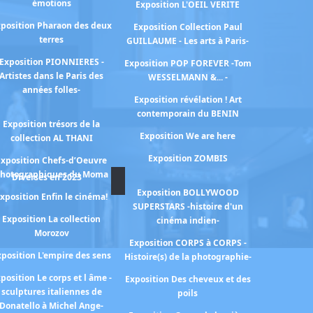
émotions
Exposition L'OEIL VERITE
position Pharaon des deux
Exposition Collection Paul
terres
GUILLAUME - Les arts à Paris-
Exposition PIONNIERES -
Exposition POP FOREVER -Tom
Artistes dans le Paris des
WESSELMANN &... -
années folles-
Exposition révélation ! Art
contemporain du BENIN
Exposition trésors de la
Exposition We are here
collection AL THANI
Exposition ZOMBIS
Exposition Chefs-d’Oeuvre
hotographiques du Moma
Diverses en 2023
Exposition BOLLYWOOD
xposition Enfin le cinéma!
SUPERSTARS -histoire d'un
Exposition La collection
cinéma indien-
Morozov
Exposition CORPS à CORPS -
xposition L'empire des sens
Histoire(s) de la photographie-
position Le corps et l âme -
Exposition Des cheveux et des
sculptures italiennes de
poils
Donatello à Michel Ange-