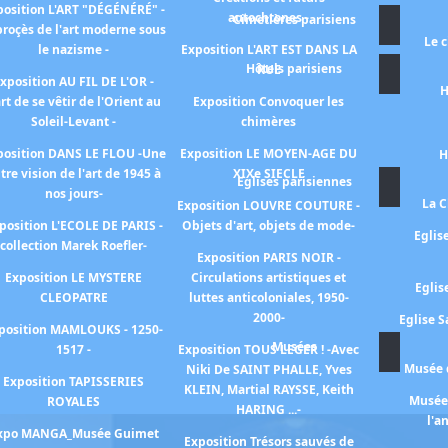
position L'ART "DÉGÉNÉRÉ" -
autochtones -
Cimetières parisiens
proçès de l'art moderne sous
Le 
le nazisme -
Exposition L'ART EST DANS LA
Hôtels parisiens
RUE
xposition AU FIL DE L'OR -
H
art de se vêtir de l'Orient au
Exposition Convoquer les
Soleil-Levant -
chimères
position DANS LE FLOU -Une
Exposition LE MOYEN-AGE DU
H
tre vision de l'art de 1945 à
XIXe SIECLE
Eglises parisiennes
nos jours-
La C
Exposition LOUVRE COUTURE -
position L'ECOLE DE PARIS -
Objets d'art, objets de mode-
Eglis
collection Marek Roefler-
Exposition PARIS NOIR -
Exposition LE MYSTERE
Circulations artistiques et
Eglis
CLEOPATRE
luttes anticoloniales, 1950-
2000-
Eglise S
position MAMLOUKS - 1250-
Musées
1517 -
Exposition TOUS LEGER ! -Avec
Musée d
Niki De SAINT PHALLE, Yves
Exposition TAPISSERIES
KLEIN, Martial RAYSSE, Keith
Musée 
ROYALES
HARING ...-
l'a
xpo MANGA_Musée Guimet
Exposition Trésors sauvés de