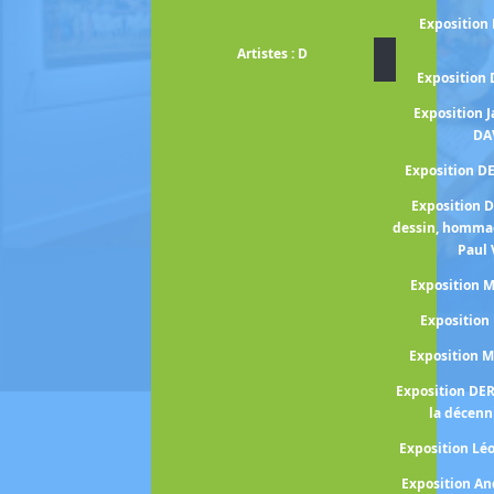
Exposition
Artistes : D
Exposition
Exposition 
DA
Exposition D
Exposition 
dessin, homma
Paul 
Exposition
Expositio
Exposition 
Exposition DE
la décenn
Exposition Lé
Exposition A