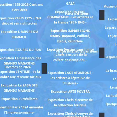
GAZA
position 1925-2025 Cent ans
Musée de
d'Art Déco
Exposition UN EXIL
Parcs parisiens
COMBATTANT - Les artistes et
xposition PARIS 1925 - L'Art
Le pa
la France 1939-1945 -
déco et ses architectes
Le parc
Exposition IMPRESSIONS
Exposition L'EMPIRE DU
NABIS -Bonnard, Vuillard,
Le ja
SOMMEIL
Denis, Vallotton-
L
Exposition Dessins sans limite
xposition FIGURES DU FOU
Visites intérieurs parisiens
- Chefs-d’œuvre de la
La gale
xposition La naissance des
collection Pompidou -
GRANDS MAGASINS
Diverses en 2024
La bras
xposition L'INTIME - de la
Exposition L'AGE ATOMIQUE -
ambre aux réseaux sociaux -
les artistes à l'épreuve de
Le
l'histoire -
Exposition La SAGA DES
Le s
GRANDS MAGASINS
Exposition ARTE POVERA
La Ruch
Exposition Surréalisme
Exposition Chefs-d'oeuvre de
Quelqu
la collection Torlonia
osition Paris 1874 -inventer
l'Impressionnisme-
Exposition Chefs-d'oeuvre de
Visites hors Paris