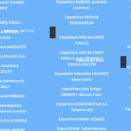
Exposition RUBENS, portraits
urits Cornelis
princiers
CHER
Exposition RENOIR
Sally Gabori
DESSINATEUR
Artistes : de S à U
n GAUGUIN,
Exposition NIKI De SAINT
himiste
PHALLE
Ex
érard GAROUSTE
Exposition Niki de SAINT
ALLEN-KALLELA
PHALLE, Jean TINGUELY,
Thèmes en 2018
Pontus HULTEN
n Artemisia
Ex
LESCHI
Exposition Sebastião SALGADO
-aqua mater-
es cheveaux de
CAULT
Exposition John Singer
SARGENT -éblouir Paris-
Luca GIORDANO
Exposition SERUSIER Paul (Le
Jean-Baptiste
Exp
Talisman de)
nce en lumière-
Exposition Walter SICKERT
ILLON LETHIERE
Expo SIGNAC collectionneur
brielle HEBERT