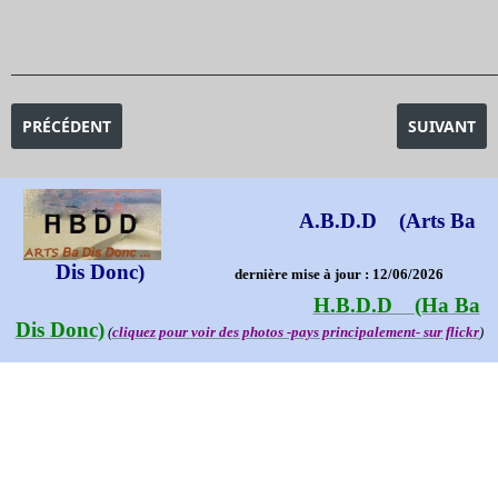
_______________________________________________________________________________________
ARTICLE PRÉCÉDENT : EXPOSITION MAYA-RUIZ PICASSO
ARTICLE SU
PRÉCÉDENT
SUIVANT
A.B.D.D (Arts Ba
Dis Donc)
dernière mise à jour : 12/06/2026
H.B.D.D (Ha Ba
Dis Donc)
(
cliquez pour voir des photos -pays principalement- sur flickr
)