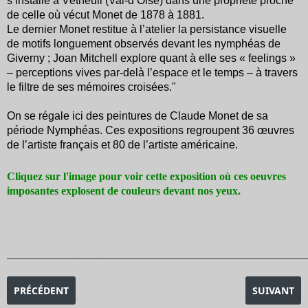
s’installe à Vétheuil (Val-d’Oise) dans une propriété proche
de celle où vécut Monet de 1878 à 1881.
Le dernier Monet restitue à l’atelier la persistance visuelle
de motifs longuement observés devant les nymphéas de
Giverny ; Joan Mitchell explore quant à elle ses « feelings »
– perceptions vives par-delà l’espace et le temps – à travers
le filtre de ses mémoires croisées."
On se régale ici des peintures de Claude Monet de sa
période Nymphéas. Ces expositions regroupent 36 œuvres
de l’artiste français et 80 de l’artiste américaine.
Cliquez sur l'image pour voir cette exposition où ces oeuvres
imposantes explosent de couleurs devant nos yeux.
_______________________________________________________________________________________
ARTICLE PRÉCÉDENT : EXPOSITION AMEDEO MODIGLIANI -UN
ARTICLE S
PRÉCÉDENT
SUIVANT