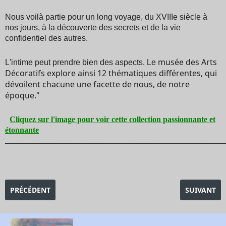
Nous voilà partie pour un long voyage, du XVIIIe siècle à
nos jours, à la découverte des secrets et de la vie
confidentiel des autres.
musée des Arts
L'intime peut prendre bien des aspects. Le
Décoratifs explore ainsi 12 thématiques différentes, qui
dévoilent chacune une facette de nous, de notre
époque."
Cliquez sur l'image pour voir cette collection passionnante et
étonnante
_______________________________________________________________________________________
ARTICLE PRÉCÉDENT : EXPOSITION LA NAISSANCE DES GRAN
ARTICLE SU
PRÉCÉDENT
SUIVANT