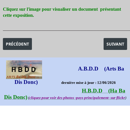
Cliquez sur l'image pour visualiser un document présentant
cette exposition.
_______________________________________________________________________________________
ARTICLE PRÉCÉDENT : EXPOSITION OSKAR KOKOSCHKA -UN F
ARTICLE SU
PRÉCÉDENT
SUIVANT
A.B.D.D (Arts Ba
Dis Donc)
dernière mise à jour : 12/06/2026
H.B.D.D (Ha Ba
Dis Donc)
(
cliquez pour voir des photos -pays principalement- sur flickr
)