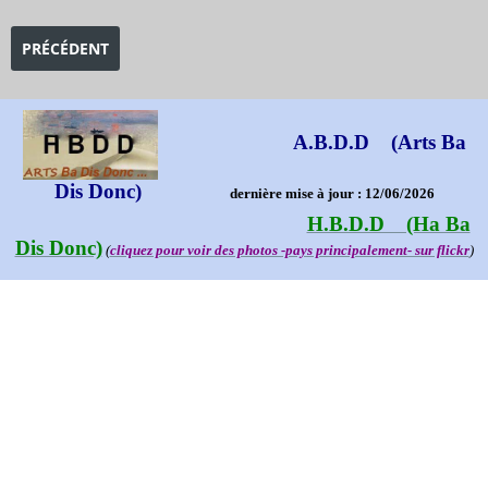
ARTICLE PRÉCÉDENT : EXPOSITION LES IMPRESSIONNISTES À L
PRÉCÉDENT
A.B.D.D (Arts Ba
Dis Donc)
dernière mise à jour : 12/06/2026
H.B.D.D (Ha Ba
Dis Donc)
(
cliquez pour voir des photos -pays principalement- sur flickr
)