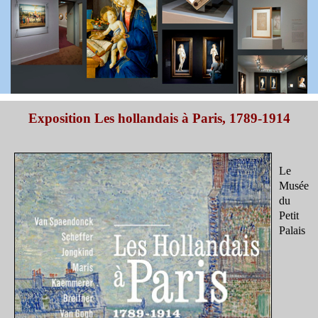
Exposition Les hollandais à Paris, 1789-1914
Le
Musée
du
Petit
Palais