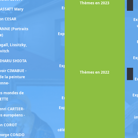
Thèmes en 2023
Exposition YAN PEI-MING /
CASSATT Mary
COURBET
ion CESAR
Ex
Exposition PENN Irving
ANNE (Portraits
Exposition Charlote PERRIAND
e)
(Le monde nouveau de)
gall, Lissitzky,
Exposition Françoise
vitch
PETROVITCH
Ex
HIHARU SHIOTA
Exposition Fernande OLIVIER
voir CIMABUE -
et Pablo PICASSO
Thèmes en 2022
de la peinture
E
Exposition MAYA-RUIZ
ienne-
PICASSO
les mondes de
Exp
Exposition PICASSO mania
ETTE
Exposition PICASSO -périodes
enri CARTIER-
bleu et rose-
s européens -
im
Exposition PICASSO -
ion COROT
célébration- la collection prend
George CONDO
des couleurs-