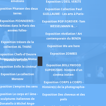
émotions
Exposition L'OEIL VERITE
position Pharaon des deux
Exposition Collection Paul
terres
GUILLAUME - Les arts à Paris-
Exposition PIONNIERES -
Exposition POP FOREVER -Tom
Artistes dans le Paris des
WESSELMANN &... -
années folles-
Exposition révélation ! Art
contemporain du BENIN
Exposition trésors de la
Exposition We are here
collection AL THANI
Exposition ZOMBIS
Exposition Chefs-d’Oeuvre
hotographiques du Moma
Diverses en 2023
Exposition BOLLYWOOD
xposition Enfin le cinéma!
SUPERSTARS -histoire d'un
Exposition La collection
cinéma indien-
Morozov
Exposition CORPS à CORPS -
xposition L'empire des sens
Histoire(s) de la photographie-
position Le corps et l âme -
Exposition Des cheveux et des
sculptures italiennes de
poils
Donatello à Michel Ange-