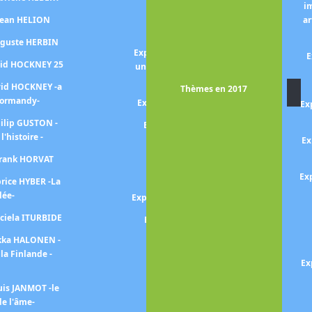
i
Exposition SIGNAC -Les
 Jean HELION
ar
harmonies colorées-
uguste HERBIN
Exposition Pierre SOULAGES -
E
vid HOCKNEY 25
une autre lumière, peintures
sur papier -
vid HOCKNEY -a
Thèmes en 2017
Normandy-
Exposition Nicolas de STAEL
Ex
hilip GUSTON -
Exposition SOUTINE - DE
 l'histoire -
KOONING
Ex
Frank HORVAT
Exposition Théophile-
Alexandre STEINLEN
Ex
brice HYBER -La
lée-
Exposition Mickalene THOMAS
aciela ITURBIDE
Exposition Paul STRAND
ekka HALONEN -
Exposition TARSILA DO
la Finlande -
AMARAL
Ex
Exposition TOULOUSE-
uis JANMOT -le
LAUTREC
e l'âme-