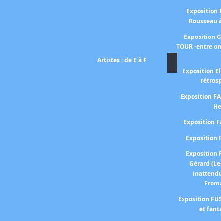
Exposition
Rousseau 
Exposition 
TOUR -entre om
Artistes : de E à F
Exposition El
rétros
Exposition 
He
Exposition 
Expositio
Expositio
Gérard (Le
inattend
From
Exposition FUS
et fant