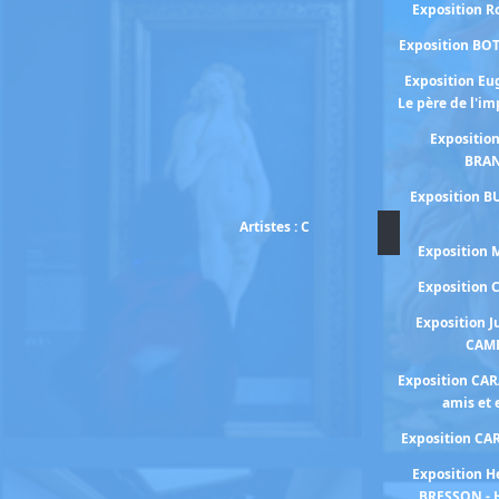
Exposition 
Exposition BO
Exposition E
Le père de l'i
Expositio
BRA
Exposition B
Artistes : C
Exposition
Exposition
Exposition J
CAM
Exposition CA
amis et
Exposition C
Exposition H
BRESSON - 