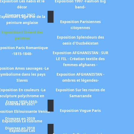
Exposition Les nabis et le
Exposition 1997 -Fashion big
décor
band-
Diverses en 2022
Exposition L'age d'or de la
Exposition Parisiennes
peinture anglaise
citoyennes
Exposition L'Orient des
Exposition Splendeurs des
peintres
oasis d'Ouzbékistan
position Paris Romantique
Exposition AFGHANISTAN : SUR
-1815-1848-
LE FIL - Création textile des
femmes afghanes -
position Ames sauvages -Le
symbolisme dans les pays
Exposition AFGHANISTAN -
Slaves
ombres et légendes-
Exposition En couleurs -La
Exposition Sur les routes de
sculpture polychrome en
Samarcande
France 1850-1910-
Diverses en 2021
Exposition Vogue Paris
osition Eblouissante Venise
Diverses en 2019
Exposition Le cubisme
Diverses en 2018
Exposition Les