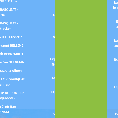
SCHIELE Egon
Exposition Julie MANET
Ex
le 
 BASQUIAT -
Exposition MATISSE -Le
RHOL
tournant des années 1930-
E
 BASQUIAT -
Exposition MATISSE et
l'
tracks-
MARGUERITE
ZILLE Frédéric
Exposition MATISSE -l'Atelier
Ex
rouge-
ovanni BELLINI
au
Exposition MIRO
arah BERNHARDT
Exposition Georges MATHIEU -
Ex
na-Eva BERGMAN
Geste, vitesse, mouvement-
ESNARD Albert
Exposition Amedeo
MODIGLIANI -un peintre et
LLY -Chroniques
son marchand-
iennes-
Ex
Exposition MONET-MITCHELL
ise BELLON - un
agabond -
Exposition MONET
collectionneur
n Christian
ANSKI
Exposition Berthe MORISOT
E