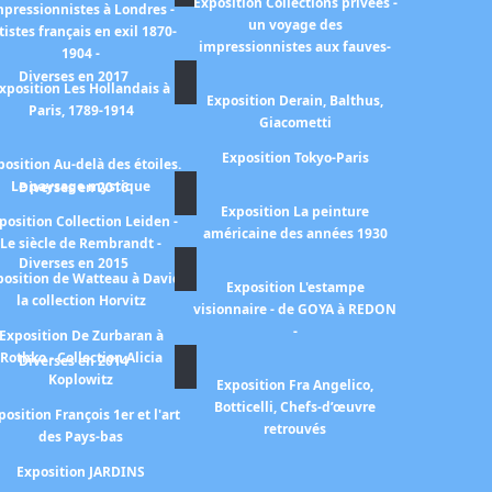
Exposition Collections privées -
mpressionnistes à Londres -
un voyage des
tistes français en exil 1870-
impressionnistes aux fauves-
1904 -
Diverses en 2017
xposition Les Hollandais à
Exposition Derain, Balthus,
Paris, 1789-1914
Giacometti
Exposition Tokyo-Paris
position Au-delà des étoiles.
Le paysage mystique
Diverses en 2016
Exposition La peinture
position Collection Leiden -
américaine des années 1930
Le siècle de Rembrandt -
Diverses en 2015
position de Watteau à David
Exposition L'estampe
la collection Horvitz
visionnaire - de GOYA à REDON
-
Exposition De Zurbaran à
Rothko - Collection Alicia
Diverses en 2014
Koplowitz
Exposition Fra Angelico,
Botticelli, Chefs-d’œuvre
position François 1er et l'art
retrouvés
des Pays-bas
Exposition JARDINS