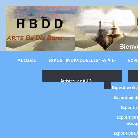
ACCUEIL
EXPOS "INDIVIDUELLES" -A À L-
EXPO
Artistes : de A à B
Exposition O
Exposition H
Expositi
Exposition 
rétros
Exposition B