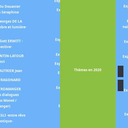
Exposition Sayed Haider RAZA
Ex
 Du Douanier
Exposition REDOUTE P-J (Le
à Seraphine
pouvoir des fleurs)
Georges DE LA
Exposition Bernard
na
bre et lumière-
REQUICHOT
Exposition RIBERA - Ténèbres
liott ERWITT -
Ex
et lumière -
pective-
Exposition Gerhard RICHTER
FANTIN-LATOUR
Exp
nri
Exposition Germaine RICHIER
Thèmes en 2020
FAUTRIER Jean
Exposition Bridget RILEY -
point de départ -
n FRAGONARD
Thèmes en 2019
Exposition Faith RINGGOLD
n FROMANGER
Ex
s dialogues
Exposition RODIN
us Monet /
Exposition Mark ROTHKO
anger)
Ex
Exposition Théodore
SLI -entre rêve
ROUSSEAU
astique-