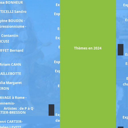
Rosa BONHEUR
Exposition MUCHA Alphonse
Ex
TTICELLI Sandro
Exposition Berthe MORISOT et
l'art du XVIIIe
E
ugéne BOUDIN -
mpressionnisme -
Exposition Edvard MUNCH
n Contantin
Exposition Gabriele MUNTER
NCUSI
Exposition Alice NEEL -un
Thèmes en 2024
UFFET Bernard
regard engagé-
E
Expositioon Otobong NKANGA
E
 Miriam CAHN
Exposition Fernande OLIVIER
 CAILLEBOTTE
et Pablo PICASSO
E
ulia Margaret
ch
Exposition Chana ORLOFF
ERON
Exposition Jean-Michel
RAVAGE à Rome -
OTHONIEL
 ennemis-
Artistes : de P à Q
ARTIER-BRESSON
Exposition Paula PADANI -La
Exp
danse migrante : Hambourg,
enri CARTIER-
Tel-Aviv, Paris-
Helen LEVITT