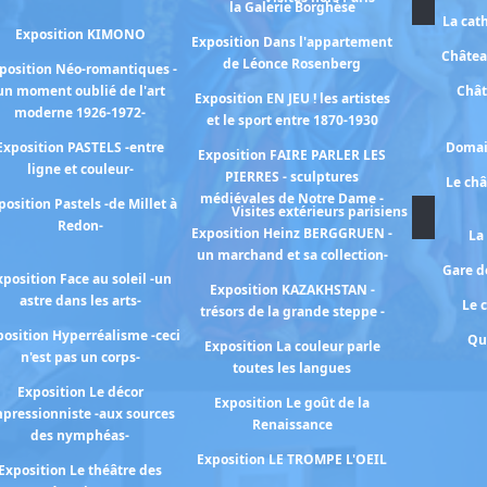
la Galerie Borghèse
La cat
Exposition KIMONO
Exposition Dans l'appartement
Châtea
de Léonce Rosenberg
position Néo-romantiques -
un moment oublié de l'art
Chât
Exposition EN JEU ! les artistes
moderne 1926-1972-
et le sport entre 1870-1930
Exposition PASTELS -entre
Domai
Exposition FAIRE PARLER LES
ligne et couleur-
PIERRES - sculptures
Le ch
médiévales de Notre Dame -
position Pastels -de Millet à
Visites extérieurs parisiens
Redon-
Exposition Heinz BERGGRUEN -
La
un marchand et sa collection-
Gare de
xposition Face au soleil -un
Exposition KAZAKHSTAN -
astre dans les arts-
Le 
trésors de la grande steppe -
osition Hyperréalisme -ceci
Qu
Exposition La couleur parle
n'est pas un corps-
toutes les langues
Exposition Le décor
Exposition Le goût de la
pressionniste -aux sources
Renaissance
des nymphéas-
Exposition LE TROMPE L'OEIL
Exposition Le théâtre des