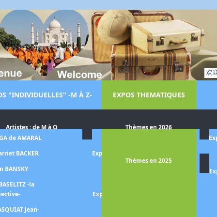
S "INDIVIDUELLES" -M À Z-
EXPOS THEMATIQUES
Artistes : de M à O
Thèmes en 2026
LGA de AMARAL
Exposition Dora MAAR
Ex
arriet BACKER
Exposition Le monde de Steve
Thèmes en 2025
MCCURRY
on BANSKY
Ex
Exposition MAGRITTE
BASELITZ -la
pective-
Exposition Aristide MAILLOL -
la quête de l'harmonie-
ASQUIAT Jean-