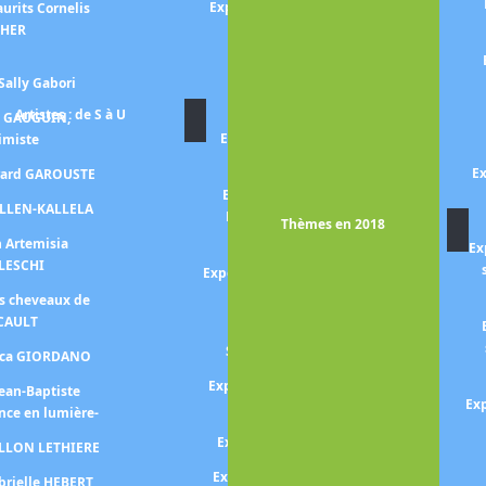
Exposition RUBENS, portraits
urits Cornelis
princiers
CHER
Exposition RENOIR
Sally Gabori
DESSINATEUR
Artistes : de S à U
n GAUGUIN,
Exposition NIKI De SAINT
himiste
PHALLE
Ex
érard GAROUSTE
Exposition Niki de SAINT
ALLEN-KALLELA
PHALLE, Jean TINGUELY,
Thèmes en 2018
Pontus HULTEN
n Artemisia
Ex
LESCHI
Exposition Sebastião SALGADO
-aqua mater-
es cheveaux de
CAULT
Exposition John Singer
SARGENT -éblouir Paris-
Luca GIORDANO
Exposition SERUSIER Paul (Le
Jean-Baptiste
Exp
Talisman de)
nce en lumière-
Exposition Walter SICKERT
ILLON LETHIERE
Expo SIGNAC collectionneur
brielle HEBERT