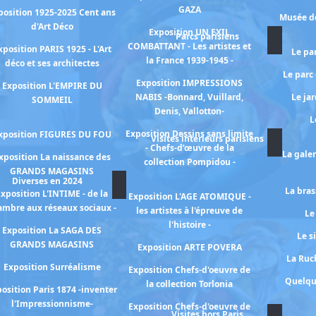
GAZA
position 1925-2025 Cent ans
Musée de
d'Art Déco
Exposition UN EXIL
Parcs parisiens
COMBATTANT - Les artistes et
xposition PARIS 1925 - L'Art
Le pa
la France 1939-1945 -
déco et ses architectes
Le parc
Exposition IMPRESSIONS
Exposition L'EMPIRE DU
NABIS -Bonnard, Vuillard,
Le ja
SOMMEIL
Denis, Vallotton-
L
Exposition Dessins sans limite
xposition FIGURES DU FOU
Visites intérieurs parisiens
- Chefs-d’œuvre de la
La gale
xposition La naissance des
collection Pompidou -
GRANDS MAGASINS
Diverses en 2024
La bras
xposition L'INTIME - de la
Exposition L'AGE ATOMIQUE -
ambre aux réseaux sociaux -
les artistes à l'épreuve de
Le
l'histoire -
Exposition La SAGA DES
Le s
GRANDS MAGASINS
Exposition ARTE POVERA
La Ruch
Exposition Surréalisme
Exposition Chefs-d'oeuvre de
Quelqu
la collection Torlonia
osition Paris 1874 -inventer
l'Impressionnisme-
Exposition Chefs-d'oeuvre de
Visites hors Paris