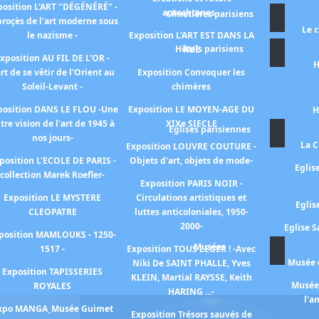
position L'ART "DÉGÉNÉRÉ" -
autochtones -
Cimetières parisiens
proçès de l'art moderne sous
Le 
le nazisme -
Exposition L'ART EST DANS LA
Hôtels parisiens
RUE
xposition AU FIL DE L'OR -
H
art de se vêtir de l'Orient au
Exposition Convoquer les
Soleil-Levant -
chimères
position DANS LE FLOU -Une
Exposition LE MOYEN-AGE DU
H
tre vision de l'art de 1945 à
XIXe SIECLE
Eglises parisiennes
nos jours-
La C
Exposition LOUVRE COUTURE -
position L'ECOLE DE PARIS -
Objets d'art, objets de mode-
Eglis
collection Marek Roefler-
Exposition PARIS NOIR -
Exposition LE MYSTERE
Circulations artistiques et
Eglis
CLEOPATRE
luttes anticoloniales, 1950-
2000-
Eglise S
position MAMLOUKS - 1250-
Musées
1517 -
Exposition TOUS LEGER ! -Avec
Musée d
Niki De SAINT PHALLE, Yves
Exposition TAPISSERIES
KLEIN, Martial RAYSSE, Keith
Musée 
ROYALES
HARING ...-
l'a
xpo MANGA_Musée Guimet
Exposition Trésors sauvés de