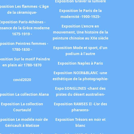
Exposition Graver la lumière
position Les flammes -L'âge
Exposition le Paris de la
de la céramique-
modernité -1900-1925-
Exposition Paris-Athènes -
Exposition L'encre en
issance de la Grèce moderne
mouvement, Une histoire de la
1675-1919 -
peinture chinoise au XXe siècle
position Peintres femmes -
Exposition Mode et sport, d'un
1780-1830 -
podium à l'autre
osition Sur le motif Peindre
Exposition Naples à Paris
en plein air 1780-1870
Exposition NOIR&BLANC -une
esthétique de la photographie-
covid2020
Expo SONGLINES -chant des
position La collection Alana
pistes du désert australien-
Exposition La collection
Exposition RAMSES II -L'or des
Courtauld
pharaons-
position Le modèle noir de
Exposition Trésors en noir et
Géricault à Matisse
blanc