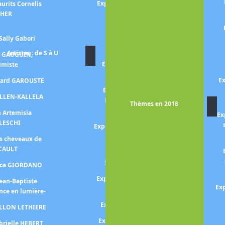
Exposition RUBENS, portraits
urits Cornelis
princiers
CHER
Exposition RENOIR
Sally Gabori
DESSINATEUR
Artistes : de S à U
n GAUGUIN,
Exposition NIKI De SAINT
himiste
PHALLE
Ex
érard GAROUSTE
Exposition Niki de SAINT
ALLEN-KALLELA
PHALLE, Jean TINGUELY,
Thèmes en 2018
Pontus HULTEN
n Artemisia
Ex
LESCHI
Exposition Sebastião SALGADO
-aqua mater-
es cheveaux de
CAULT
Exposition John Singer
SARGENT -éblouir Paris-
Luca GIORDANO
Exposition SERUSIER Paul (Le
Jean-Baptiste
Exp
Talisman de)
nce en lumière-
Exposition Walter SICKERT
ILLON LETHIERE
Expo SIGNAC collectionneur
brielle HEBERT