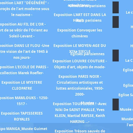
position L'ART "DÉGÉNÉRÉ" -
autochtones -
Cimetières parisiens
proçès de l'art moderne sous
Le 
le nazisme -
Exposition L'ART EST DANS LA
Hôtels parisiens
RUE
xposition AU FIL DE L'OR -
H
art de se vêtir de l'Orient au
Exposition Convoquer les
Soleil-Levant -
chimères
position DANS LE FLOU -Une
Exposition LE MOYEN-AGE DU
H
tre vision de l'art de 1945 à
XIXe SIECLE
Eglises parisiennes
nos jours-
La C
Exposition LOUVRE COUTURE -
position L'ECOLE DE PARIS -
Objets d'art, objets de mode-
Eglis
collection Marek Roefler-
Exposition PARIS NOIR -
Exposition LE MYSTERE
Circulations artistiques et
Eglis
CLEOPATRE
luttes anticoloniales, 1950-
2000-
Eglise S
position MAMLOUKS - 1250-
Musées
1517 -
Exposition TOUS LEGER ! -Avec
Musée d
Niki De SAINT PHALLE, Yves
Exposition TAPISSERIES
KLEIN, Martial RAYSSE, Keith
Musée 
ROYALES
HARING ...-
l'a
xpo MANGA_Musée Guimet
Exposition Trésors sauvés de