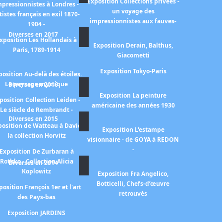
Exposition Collections privées -
mpressionnistes à Londres -
un voyage des
tistes français en exil 1870-
impressionnistes aux fauves-
1904 -
Diverses en 2017
xposition Les Hollandais à
Exposition Derain, Balthus,
Paris, 1789-1914
Giacometti
Exposition Tokyo-Paris
position Au-delà des étoiles.
Le paysage mystique
Diverses en 2016
Exposition La peinture
position Collection Leiden -
américaine des années 1930
Le siècle de Rembrandt -
Diverses en 2015
position de Watteau à David
Exposition L'estampe
la collection Horvitz
visionnaire - de GOYA à REDON
-
Exposition De Zurbaran à
Rothko - Collection Alicia
Diverses en 2014
Koplowitz
Exposition Fra Angelico,
Botticelli, Chefs-d’œuvre
position François 1er et l'art
retrouvés
des Pays-bas
Exposition JARDINS