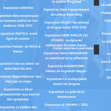
la Galerie Borghèse
La cat
Exposition KIMONO
Exposition Dans l'appartement
Châtea
de Léonce Rosenberg
position Néo-romantiques -
un moment oublié de l'art
Chât
Exposition EN JEU ! les artistes
moderne 1926-1972-
et le sport entre 1870-1930
Exposition PASTELS -entre
Domai
Exposition FAIRE PARLER LES
ligne et couleur-
PIERRES - sculptures
Le ch
médiévales de Notre Dame -
position Pastels -de Millet à
Visites extérieurs parisiens
Redon-
Exposition Heinz BERGGRUEN -
La
un marchand et sa collection-
Gare de
xposition Face au soleil -un
Exposition KAZAKHSTAN -
astre dans les arts-
Le 
trésors de la grande steppe -
osition Hyperréalisme -ceci
Qu
Exposition La couleur parle
n'est pas un corps-
toutes les langues
Exposition Le décor
Exposition Le goût de la
pressionniste -aux sources
Renaissance
des nymphéas-
Exposition LE TROMPE L'OEIL
Exposition Le théâtre des