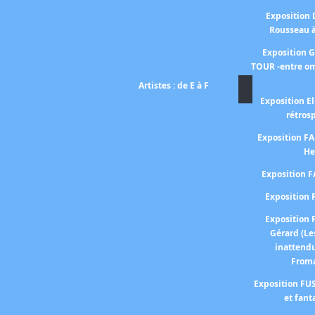
Exposition
Rousseau 
Exposition 
TOUR -entre om
Artistes : de E à F
Exposition El
rétros
Exposition 
He
Exposition 
Expositio
Expositio
Gérard (Le
inattend
From
Exposition FUS
et fant