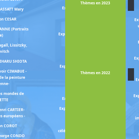
Thèmes en 2023
Exposition YAN PEI-MING /
CASSATT Mary
COURBET
ion CESAR
Ex
Exposition PENN Irving
ANNE (Portraits
Exposition Charlote PERRIAND
e)
(Le monde nouveau de)
gall, Lissitzky,
Exposition Françoise
vitch
PETROVITCH
Ex
HIHARU SHIOTA
Exposition Fernande OLIVIER
voir CIMABUE -
et Pablo PICASSO
Thèmes en 2022
de la peinture
E
Exposition MAYA-RUIZ
ienne-
PICASSO
les mondes de
Exp
Exposition PICASSO mania
ETTE
Exposition PICASSO -périodes
enri CARTIER-
bleu et rose-
s européens -
im
Exposition PICASSO -
ion COROT
célébration- la collection prend
George CONDO
des couleurs-