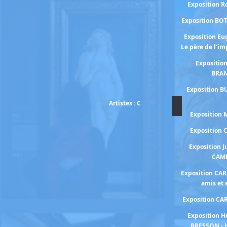
Exposition 
Exposition BO
Exposition E
Le père de l'i
Expositio
BRA
Exposition B
Artistes : C
Exposition
Exposition
Exposition J
CAM
Exposition CA
amis et
Exposition C
Exposition H
BRESSON - 