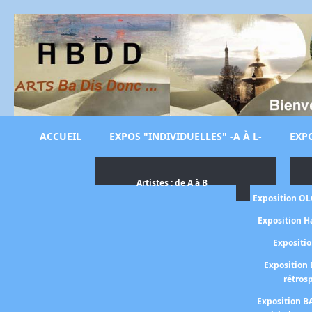
ACCUEIL
EXPOS "INDIVIDUELLES" -A À L-
EXPO
Artistes : de A à B
Exposition O
Exposition H
Expositi
Exposition 
rétros
Exposition B