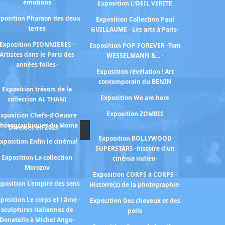
émotions
Exposition L'OEIL VERITE
position Pharaon des deux
Exposition Collection Paul
terres
GUILLAUME - Les arts à Paris-
Exposition PIONNIERES -
Exposition POP FOREVER -Tom
Artistes dans le Paris des
WESSELMANN &... -
années folles-
Exposition révélation ! Art
contemporain du BENIN
Exposition trésors de la
Exposition We are here
collection AL THANI
Exposition ZOMBIS
Exposition Chefs-d’Oeuvre
hotographiques du Moma
Diverses en 2023
Exposition BOLLYWOOD
xposition Enfin le cinéma!
SUPERSTARS -histoire d'un
Exposition La collection
cinéma indien-
Morozov
Exposition CORPS à CORPS -
xposition L'empire des sens
Histoire(s) de la photographie-
position Le corps et l âme -
Exposition Des cheveux et des
sculptures italiennes de
poils
Donatello à Michel Ange-