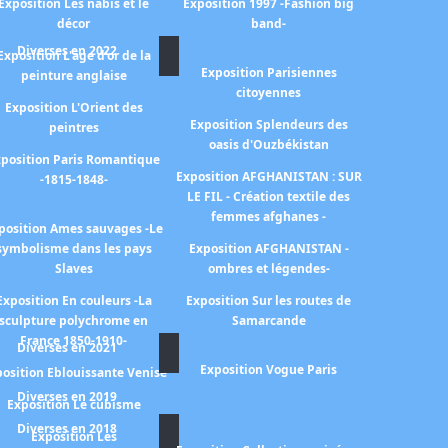
Exposition Les nabis et le
Exposition 1997 -Fashion big
décor
band-
Diverses en 2022
Exposition L'age d'or de la
Exposition Parisiennes
peinture anglaise
citoyennes
Exposition L'Orient des
Exposition Splendeurs des
peintres
oasis d'Ouzbékistan
position Paris Romantique
Exposition AFGHANISTAN : SUR
-1815-1848-
LE FIL - Création textile des
femmes afghanes -
position Ames sauvages -Le
symbolisme dans les pays
Exposition AFGHANISTAN -
Slaves
ombres et légendes-
Exposition En couleurs -La
Exposition Sur les routes de
sculpture polychrome en
Samarcande
France 1850-1910-
Diverses en 2021
Exposition Vogue Paris
osition Eblouissante Venise
Diverses en 2019
Exposition Le cubisme
Diverses en 2018
Exposition Les