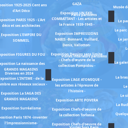
GAZA
position 1925-2025 Cent ans
Musée de
d'Art Déco
Exposition UN EXIL
Parcs parisiens
COMBATTANT - Les artistes et
xposition PARIS 1925 - L'Art
Le pa
la France 1939-1945 -
déco et ses architectes
Le parc
Exposition IMPRESSIONS
Exposition L'EMPIRE DU
NABIS -Bonnard, Vuillard,
Le ja
SOMMEIL
Denis, Vallotton-
L
Exposition Dessins sans limite
xposition FIGURES DU FOU
Visites intérieurs parisiens
- Chefs-d’œuvre de la
La gale
xposition La naissance des
collection Pompidou -
GRANDS MAGASINS
Diverses en 2024
La bras
xposition L'INTIME - de la
Exposition L'AGE ATOMIQUE -
ambre aux réseaux sociaux -
les artistes à l'épreuve de
Le
l'histoire -
Exposition La SAGA DES
Le s
GRANDS MAGASINS
Exposition ARTE POVERA
La Ruch
Exposition Surréalisme
Exposition Chefs-d'oeuvre de
Quelqu
la collection Torlonia
osition Paris 1874 -inventer
l'Impressionnisme-
Exposition Chefs-d'oeuvre de
Visites hors Paris