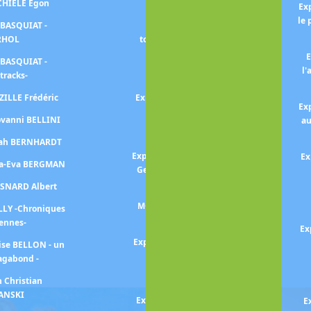
SCHIELE Egon
Exposition Julie MANET
Ex
le 
 BASQUIAT -
Exposition MATISSE -Le
RHOL
tournant des années 1930-
E
 BASQUIAT -
Exposition MATISSE et
l'
tracks-
MARGUERITE
ZILLE Frédéric
Exposition MATISSE -l'Atelier
Ex
rouge-
ovanni BELLINI
au
Exposition MIRO
arah BERNHARDT
Exposition Georges MATHIEU -
Ex
na-Eva BERGMAN
Geste, vitesse, mouvement-
ESNARD Albert
Exposition Amedeo
MODIGLIANI -un peintre et
LLY -Chroniques
son marchand-
iennes-
Ex
Exposition MONET-MITCHELL
ise BELLON - un
agabond -
Exposition MONET
collectionneur
n Christian
ANSKI
Exposition Berthe MORISOT
E