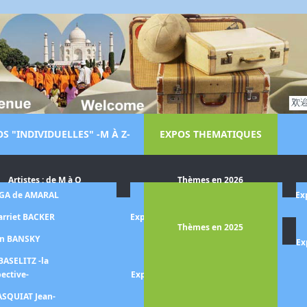
S "INDIVIDUELLES" -M À Z-
EXPOS THEMATIQUES
Artistes : de M à O
Thèmes en 2026
LGA de AMARAL
Exposition Dora MAAR
Ex
arriet BACKER
Exposition Le monde de Steve
Thèmes en 2025
MCCURRY
on BANSKY
Ex
Exposition MAGRITTE
BASELITZ -la
pective-
Exposition Aristide MAILLOL -
la quête de l'harmonie-
ASQUIAT Jean-