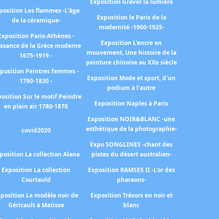
Exposition Graver la lumière
position Les flammes -L'âge
Exposition le Paris de la
de la céramique-
modernité -1900-1925-
Exposition Paris-Athènes -
Exposition L'encre en
issance de la Grèce moderne
mouvement, Une histoire de la
1675-1919 -
peinture chinoise au XXe siècle
position Peintres femmes -
Exposition Mode et sport, d'un
1780-1830 -
podium à l'autre
osition Sur le motif Peindre
Exposition Naples à Paris
en plein air 1780-1870
Exposition NOIR&BLANC -une
esthétique de la photographie-
covid2020
Expo SONGLINES -chant des
position La collection Alana
pistes du désert australien-
Exposition La collection
Exposition RAMSES II -L'or des
Courtauld
pharaons-
position Le modèle noir de
Exposition Trésors en noir et
Géricault à Matisse
blanc