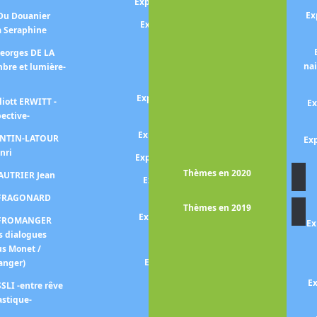
Exposition Sayed Haider RAZA
Ex
 Du Douanier
Exposition REDOUTE P-J (Le
à Seraphine
pouvoir des fleurs)
Georges DE LA
Exposition Bernard
na
bre et lumière-
REQUICHOT
Exposition RIBERA - Ténèbres
liott ERWITT -
Ex
et lumière -
pective-
Exposition Gerhard RICHTER
FANTIN-LATOUR
Exp
nri
Exposition Germaine RICHIER
Thèmes en 2020
FAUTRIER Jean
Exposition Bridget RILEY -
point de départ -
n FRAGONARD
Thèmes en 2019
Exposition Faith RINGGOLD
n FROMANGER
Ex
s dialogues
Exposition RODIN
us Monet /
Exposition Mark ROTHKO
anger)
Ex
Exposition Théodore
SLI -entre rêve
ROUSSEAU
astique-