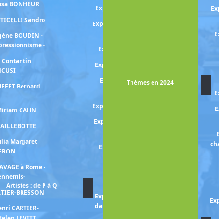
Rosa BONHEUR
Exposition MUCHA Alphonse
Ex
TTICELLI Sandro
Exposition Berthe MORISOT et
l'art du XVIIIe
E
ugéne BOUDIN -
mpressionnisme -
Exposition Edvard MUNCH
n Contantin
Exposition Gabriele MUNTER
NCUSI
Exposition Alice NEEL -un
Thèmes en 2024
UFFET Bernard
regard engagé-
E
Expositioon Otobong NKANGA
E
 Miriam CAHN
Exposition Fernande OLIVIER
 CAILLEBOTTE
et Pablo PICASSO
E
ulia Margaret
ch
Exposition Chana ORLOFF
ERON
Exposition Jean-Michel
RAVAGE à Rome -
OTHONIEL
 ennemis-
Artistes : de P à Q
ARTIER-BRESSON
Exposition Paula PADANI -La
Exp
danse migrante : Hambourg,
enri CARTIER-
Tel-Aviv, Paris-
Helen LEVITT