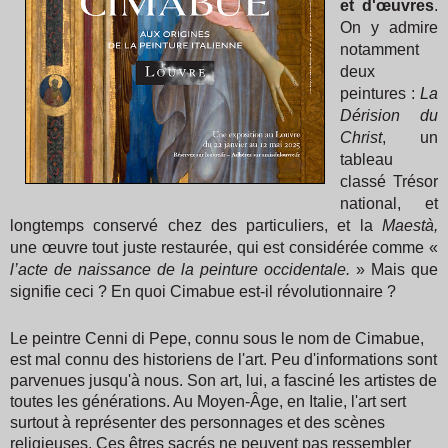
et d'œuvres
.
On y admire
notamment
deux
peintures :
La
Dérision du
Christ
, un
tableau
classé Trésor
national, et
longtemps conservé chez des particuliers, et la
Maestà,
une œuvre tout juste restaurée, qui est considérée comme «
l’acte de naissance de la peinture occidentale.
» Mais que
signifie ceci ? En quoi Cimabue est-il révolutionnaire ?
Le peintre Cenni di Pepe, connu sous le nom de Cimabue,
est mal connu des historiens de l'art. Peu d'informations sont
parvenues jusqu'à nous. Son art, lui, a fasciné les artistes de
toutes les générations. Au Moyen-Âge, en Italie, l'art sert
surtout à représenter des personnages et des scènes
religieuses. Ces êtres sacrés ne peuvent pas ressembler