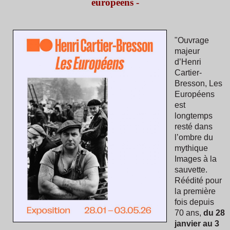
européens -
"Ouvrage
majeur
d’Henri
Cartier-
Bresson, Les
Européens
est
longtemps
resté dans
l’ombre du
mythique
Images à la
sauvette.
Réédité pour
la première
fois depuis
70 ans,
du 28
janvier au 3