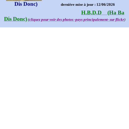
Dis Donc)
dernière mise à jour : 12/06/2026
H.B.D.D (Ha Ba
Dis Donc)
(
cliquez pour voir des photos -pays principalement- sur flickr
)