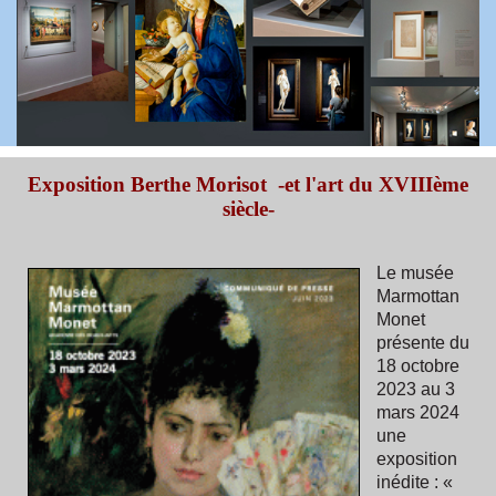
Exposition Berthe Morisot -et l'art du XVIIIème
siècle-
Le musée
Marmottan
Monet
présente du
18 octobre
2023 au 3
mars 2024
une
exposition
inédite : «