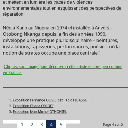
et mettent en lumière les traces de violences
environnementales tout en esquissant des perspectives de
réparation.
Née à Kano au Nigeria en 1974 et installée à Anvers,
Otobong Nkanga depuis la fin des années 1990,
développe une pratique pluridisciplinaire – peintures,
installations, tapisseries, performances, poésie – où la
notion de strates occupe une place centrale
"
.
Cliquez sur l'image pour découvrir cette artiste encore peu connue
en France
_______________________________________________________________________________________
Exposition Fernande OLIVIER et Pablo PICASSO
Exposition Chana ORLOFF
Exposition Jean-Michel OTHONIEL
1
2
3
4
5
Page 4 sur 5