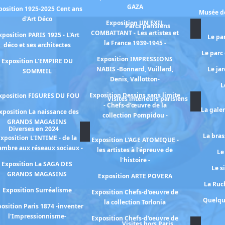
GAZA
position 1925-2025 Cent ans
Musée de
d'Art Déco
Exposition UN EXIL
Parcs parisiens
COMBATTANT - Les artistes et
xposition PARIS 1925 - L'Art
Le pa
la France 1939-1945 -
déco et ses architectes
Le parc
Exposition IMPRESSIONS
Exposition L'EMPIRE DU
NABIS -Bonnard, Vuillard,
Le ja
SOMMEIL
Denis, Vallotton-
L
Exposition Dessins sans limite
xposition FIGURES DU FOU
Visites intérieurs parisiens
- Chefs-d’œuvre de la
La gale
xposition La naissance des
collection Pompidou -
GRANDS MAGASINS
Diverses en 2024
La bras
xposition L'INTIME - de la
Exposition L'AGE ATOMIQUE -
ambre aux réseaux sociaux -
les artistes à l'épreuve de
Le
l'histoire -
Exposition La SAGA DES
Le s
GRANDS MAGASINS
Exposition ARTE POVERA
La Ruch
Exposition Surréalisme
Exposition Chefs-d'oeuvre de
Quelqu
la collection Torlonia
osition Paris 1874 -inventer
l'Impressionnisme-
Exposition Chefs-d'oeuvre de
Visites hors Paris