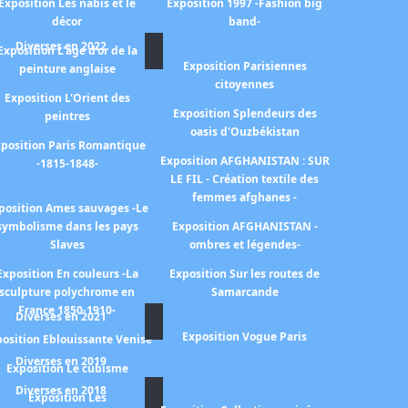
Exposition Les nabis et le
Exposition 1997 -Fashion big
décor
band-
Diverses en 2022
Exposition L'age d'or de la
Exposition Parisiennes
peinture anglaise
citoyennes
Exposition L'Orient des
Exposition Splendeurs des
peintres
oasis d'Ouzbékistan
position Paris Romantique
Exposition AFGHANISTAN : SUR
-1815-1848-
LE FIL - Création textile des
femmes afghanes -
position Ames sauvages -Le
symbolisme dans les pays
Exposition AFGHANISTAN -
Slaves
ombres et légendes-
Exposition En couleurs -La
Exposition Sur les routes de
sculpture polychrome en
Samarcande
France 1850-1910-
Diverses en 2021
Exposition Vogue Paris
osition Eblouissante Venise
Diverses en 2019
Exposition Le cubisme
Diverses en 2018
Exposition Les