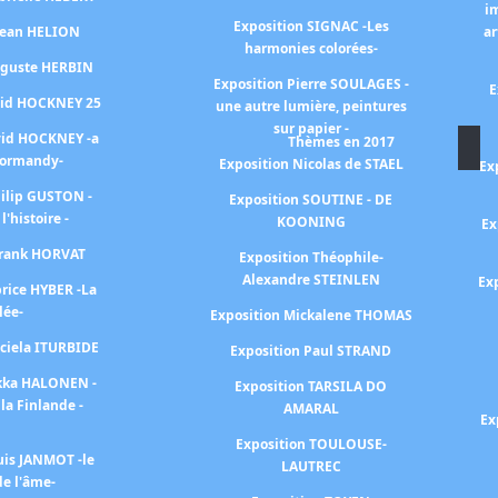
i
Exposition SIGNAC -Les
 Jean HELION
ar
harmonies colorées-
uguste HERBIN
Exposition Pierre SOULAGES -
E
vid HOCKNEY 25
une autre lumière, peintures
sur papier -
vid HOCKNEY -a
Thèmes en 2017
Normandy-
Exposition Nicolas de STAEL
Ex
hilip GUSTON -
Exposition SOUTINE - DE
 l'histoire -
KOONING
Ex
Frank HORVAT
Exposition Théophile-
Alexandre STEINLEN
Ex
brice HYBER -La
lée-
Exposition Mickalene THOMAS
aciela ITURBIDE
Exposition Paul STRAND
ekka HALONEN -
Exposition TARSILA DO
la Finlande -
AMARAL
Ex
Exposition TOULOUSE-
uis JANMOT -le
LAUTREC
e l'âme-