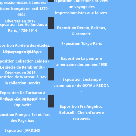
Exposition Collections privées -
mpressionnistes à Londres -
un voyage des
tistes français en exil 1870-
impressionnistes aux fauves-
1904 -
Diverses en 2017
xposition Les Hollandais à
Exposition Derain, Balthus,
Paris, 1789-1914
Giacometti
Exposition Tokyo-Paris
position Au-delà des étoiles.
Le paysage mystique
Diverses en 2016
Exposition La peinture
position Collection Leiden -
américaine des années 1930
Le siècle de Rembrandt -
Diverses en 2015
position de Watteau à David
Exposition L'estampe
la collection Horvitz
visionnaire - de GOYA à REDON
-
Exposition De Zurbaran à
Rothko - Collection Alicia
Diverses en 2014
Koplowitz
Exposition Fra Angelico,
Botticelli, Chefs-d’œuvre
position François 1er et l'art
retrouvés
des Pays-bas
Exposition JARDINS