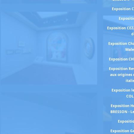
Exposition 
Exposit
Exposition CEZ
d
Exposition Cha
Male
Exposition C
Exposition Re
aux origines 
ital
Exposition 
COL
Exposition H
BRESSON - Le
Exposit
Exposition 