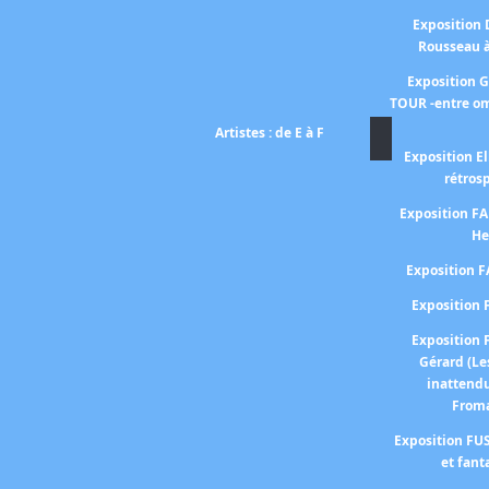
Exposition
Rousseau 
Exposition 
TOUR -entre om
Artistes : de E à F
Exposition El
rétros
Exposition 
He
Exposition 
Expositio
Expositio
Gérard (Le
inattend
From
Exposition FUS
et fant