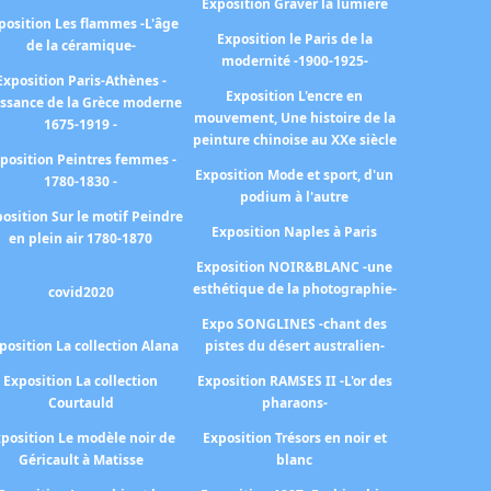
Exposition Graver la lumière
position Les flammes -L'âge
Exposition le Paris de la
de la céramique-
modernité -1900-1925-
Exposition Paris-Athènes -
Exposition L'encre en
issance de la Grèce moderne
mouvement, Une histoire de la
1675-1919 -
peinture chinoise au XXe siècle
position Peintres femmes -
Exposition Mode et sport, d'un
1780-1830 -
podium à l'autre
osition Sur le motif Peindre
Exposition Naples à Paris
en plein air 1780-1870
Exposition NOIR&BLANC -une
esthétique de la photographie-
covid2020
Expo SONGLINES -chant des
position La collection Alana
pistes du désert australien-
Exposition La collection
Exposition RAMSES II -L'or des
Courtauld
pharaons-
position Le modèle noir de
Exposition Trésors en noir et
Géricault à Matisse
blanc