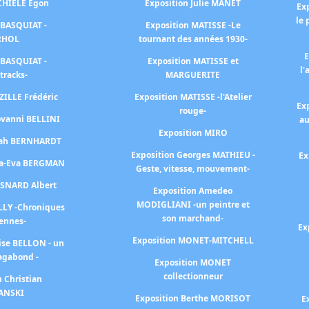
SCHIELE Egon
Exposition Julie MANET
Ex
le 
 BASQUIAT -
Exposition MATISSE -Le
RHOL
tournant des années 1930-
E
 BASQUIAT -
Exposition MATISSE et
l'
tracks-
MARGUERITE
ZILLE Frédéric
Exposition MATISSE -l'Atelier
Ex
rouge-
ovanni BELLINI
au
Exposition MIRO
arah BERNHARDT
Exposition Georges MATHIEU -
Ex
na-Eva BERGMAN
Geste, vitesse, mouvement-
ESNARD Albert
Exposition Amedeo
MODIGLIANI -un peintre et
LLY -Chroniques
son marchand-
iennes-
Ex
Exposition MONET-MITCHELL
ise BELLON - un
agabond -
Exposition MONET
collectionneur
n Christian
ANSKI
Exposition Berthe MORISOT
E