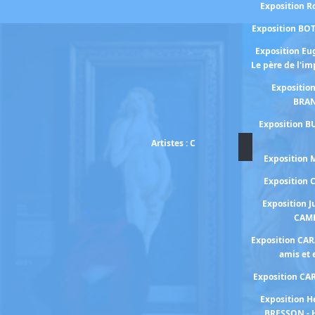
Exposition 
Exposition BO
Exposition E
Le père de l'i
Expositio
BRA
Exposition B
Artistes : C
Exposition
Exposition
Exposition J
CAM
Exposition CA
amis et
Exposition C
Exposition H
BRESSON - 