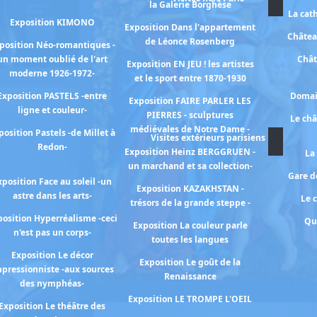
la Galerie Borghèse
La cat
Exposition KIMONO
Exposition Dans l'appartement
Châtea
de Léonce Rosenberg
position Néo-romantiques -
un moment oublié de l'art
Chât
Exposition EN JEU ! les artistes
moderne 1926-1972-
et le sport entre 1870-1930
Exposition PASTELS -entre
Domai
Exposition FAIRE PARLER LES
ligne et couleur-
PIERRES - sculptures
Le ch
médiévales de Notre Dame -
position Pastels -de Millet à
Visites extérieurs parisiens
Redon-
Exposition Heinz BERGGRUEN -
La
un marchand et sa collection-
Gare de
xposition Face au soleil -un
Exposition KAZAKHSTAN -
astre dans les arts-
Le 
trésors de la grande steppe -
osition Hyperréalisme -ceci
Qu
Exposition La couleur parle
n'est pas un corps-
toutes les langues
Exposition Le décor
Exposition Le goût de la
pressionniste -aux sources
Renaissance
des nymphéas-
Exposition LE TROMPE L'OEIL
Exposition Le théâtre des