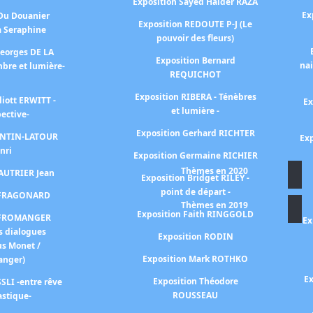
Exposition Sayed Haider RAZA
Ex
 Du Douanier
Exposition REDOUTE P-J (Le
à Seraphine
pouvoir des fleurs)
Georges DE LA
Exposition Bernard
na
bre et lumière-
REQUICHOT
Exposition RIBERA - Ténèbres
liott ERWITT -
Ex
et lumière -
pective-
Exposition Gerhard RICHTER
FANTIN-LATOUR
Exp
nri
Exposition Germaine RICHIER
Thèmes en 2020
FAUTRIER Jean
Exposition Bridget RILEY -
point de départ -
n FRAGONARD
Thèmes en 2019
Exposition Faith RINGGOLD
n FROMANGER
Ex
s dialogues
Exposition RODIN
us Monet /
Exposition Mark ROTHKO
anger)
Ex
Exposition Théodore
SLI -entre rêve
ROUSSEAU
astique-