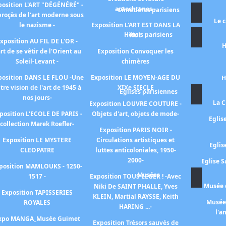
position L'ART "DÉGÉNÉRÉ" -
autochtones -
Cimetières parisiens
proçès de l'art moderne sous
Le 
le nazisme -
Exposition L'ART EST DANS LA
Hôtels parisiens
RUE
xposition AU FIL DE L'OR -
H
art de se vêtir de l'Orient au
Exposition Convoquer les
Soleil-Levant -
chimères
position DANS LE FLOU -Une
Exposition LE MOYEN-AGE DU
H
tre vision de l'art de 1945 à
XIXe SIECLE
Eglises parisiennes
nos jours-
La C
Exposition LOUVRE COUTURE -
position L'ECOLE DE PARIS -
Objets d'art, objets de mode-
Eglis
collection Marek Roefler-
Exposition PARIS NOIR -
Exposition LE MYSTERE
Circulations artistiques et
Eglis
CLEOPATRE
luttes anticoloniales, 1950-
2000-
Eglise S
position MAMLOUKS - 1250-
Musées
1517 -
Exposition TOUS LEGER ! -Avec
Musée d
Niki De SAINT PHALLE, Yves
Exposition TAPISSERIES
KLEIN, Martial RAYSSE, Keith
Musée 
ROYALES
HARING ...-
l'a
xpo MANGA_Musée Guimet
Exposition Trésors sauvés de