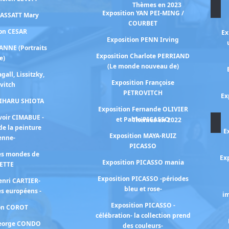
Thèmes en 2023
Exposition YAN PEI-MING /
CASSATT Mary
COURBET
ion CESAR
Ex
Exposition PENN Irving
ANNE (Portraits
Exposition Charlote PERRIAND
e)
(Le monde nouveau de)
gall, Lissitzky,
Exposition Françoise
vitch
PETROVITCH
Ex
HIHARU SHIOTA
Exposition Fernande OLIVIER
voir CIMABUE -
et Pablo PICASSO
Thèmes en 2022
de la peinture
E
Exposition MAYA-RUIZ
ienne-
PICASSO
les mondes de
Exp
Exposition PICASSO mania
ETTE
Exposition PICASSO -périodes
enri CARTIER-
bleu et rose-
s européens -
im
Exposition PICASSO -
ion COROT
célébration- la collection prend
George CONDO
des couleurs-