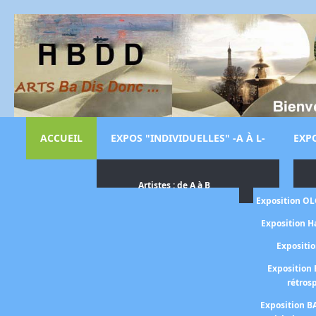
ACCUEIL
EXPOS "INDIVIDUELLES" -A À L-
EXPO
Artistes : de A à B
Exposition O
Exposition H
Expositi
Exposition 
rétros
Exposition B