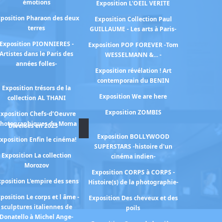
émotions
Exposition L'OEIL VERITE
position Pharaon des deux
Exposition Collection Paul
terres
GUILLAUME - Les arts à Paris-
Exposition PIONNIERES -
Exposition POP FOREVER -Tom
Artistes dans le Paris des
WESSELMANN &... -
années folles-
Exposition révélation ! Art
contemporain du BENIN
Exposition trésors de la
Exposition We are here
collection AL THANI
Exposition ZOMBIS
Exposition Chefs-d’Oeuvre
hotographiques du Moma
Diverses en 2023
Exposition BOLLYWOOD
xposition Enfin le cinéma!
SUPERSTARS -histoire d'un
Exposition La collection
cinéma indien-
Morozov
Exposition CORPS à CORPS -
xposition L'empire des sens
Histoire(s) de la photographie-
position Le corps et l âme -
Exposition Des cheveux et des
sculptures italiennes de
poils
Donatello à Michel Ange-