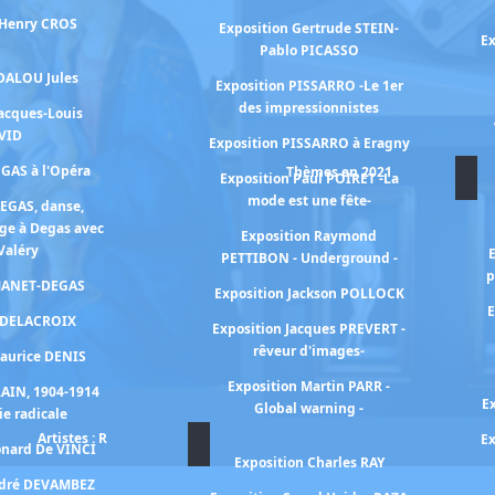
 Henry CROS
Exposition Gertrude STEIN-
Ex
Pablo PICASSO
 DALOU Jules
Exposition PISSARRO -Le 1er
des impressionnistes
Jacques-Louis
VID
Exposition PISSARRO à Eragny
EGAS à l'Opéra
Thèmes en 2021
Exposition Paul POIRET -La
mode est une fête-
DEGAS, danse,
ge à Degas avec
Exposition Raymond
Valéry
PETTIBON - Underground -
p
 MANET-DEGAS
Exposition Jackson POLLOCK
E
n DELACROIX
Exposition Jacques PREVERT -
rêveur d'images-
Maurice DENIS
Exposition Martin PARR -
RAIN, 1904-1914
E
Global warning -
ie radicale
Artistes : R
Ex
onard De VINCI
Exposition Charles RAY
ndré DEVAMBEZ