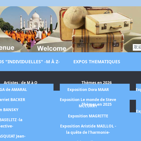
S "INDIVIDUELLES" -M À Z-
EXPOS THEMATIQUES
Artistes : de M à O
Thèmes en 2026
LGA de AMARAL
Exposition Dora MAAR
Ex
arriet BACKER
Exposition Le monde de Steve
Thèmes en 2025
MCCURRY
on BANSKY
Ex
Exposition MAGRITTE
BASELITZ -la
pective-
Exposition Aristide MAILLOL -
la quête de l'harmonie-
ASQUIAT Jean-