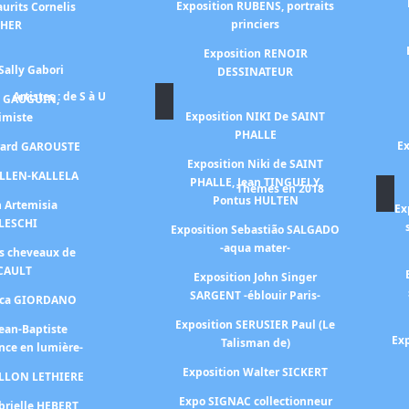
Exposition RUBENS, portraits
urits Cornelis
princiers
CHER
Exposition RENOIR
Sally Gabori
DESSINATEUR
Artistes : de S à U
n GAUGUIN,
Exposition NIKI De SAINT
himiste
PHALLE
Ex
érard GAROUSTE
Exposition Niki de SAINT
ALLEN-KALLELA
PHALLE, Jean TINGUELY,
Thèmes en 2018
Pontus HULTEN
n Artemisia
Ex
LESCHI
Exposition Sebastião SALGADO
-aqua mater-
es cheveaux de
CAULT
Exposition John Singer
SARGENT -éblouir Paris-
Luca GIORDANO
Exposition SERUSIER Paul (Le
Jean-Baptiste
Exp
Talisman de)
nce en lumière-
Exposition Walter SICKERT
ILLON LETHIERE
Expo SIGNAC collectionneur
brielle HEBERT