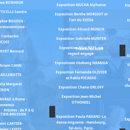
Rosa BONHEUR
Exposition MUCHA Alphonse
Ex
TTICELLI Sandro
Exposition Berthe MORISOT et
l'art du XVIIIe
E
ugéne BOUDIN -
mpressionnisme -
Exposition Edvard MUNCH
n Contantin
Exposition Gabriele MUNTER
NCUSI
Exposition Alice NEEL -un
Thèmes en 2024
UFFET Bernard
regard engagé-
E
Expositioon Otobong NKANGA
E
 Miriam CAHN
Exposition Fernande OLIVIER
 CAILLEBOTTE
et Pablo PICASSO
E
ulia Margaret
ch
Exposition Chana ORLOFF
ERON
Exposition Jean-Michel
RAVAGE à Rome -
OTHONIEL
 ennemis-
Artistes : de P à Q
ARTIER-BRESSON
Exposition Paula PADANI -La
Exp
danse migrante : Hambourg,
enri CARTIER-
Tel-Aviv, Paris-
Helen LEVITT