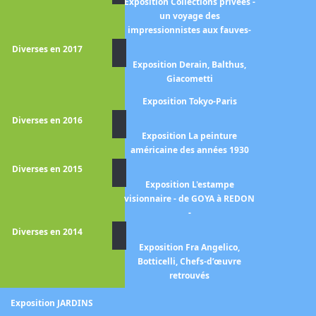
Exposition Collections privées -
mpressionnistes à Londres -
un voyage des
tistes français en exil 1870-
impressionnistes aux fauves-
1904 -
Diverses en 2017
xposition Les Hollandais à
Exposition Derain, Balthus,
Paris, 1789-1914
Giacometti
Exposition Tokyo-Paris
position Au-delà des étoiles.
Le paysage mystique
Diverses en 2016
Exposition La peinture
position Collection Leiden -
américaine des années 1930
Le siècle de Rembrandt -
Diverses en 2015
position de Watteau à David
Exposition L'estampe
la collection Horvitz
visionnaire - de GOYA à REDON
-
Exposition De Zurbaran à
Rothko - Collection Alicia
Diverses en 2014
Koplowitz
Exposition Fra Angelico,
Botticelli, Chefs-d’œuvre
position François 1er et l'art
retrouvés
des Pays-bas
Exposition JARDINS