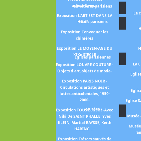
position L'ART "DÉGÉNÉRÉ" -
autochtones -
Cimetières parisiens
proçès de l'art moderne sous
Le 
le nazisme -
Exposition L'ART EST DANS LA
Hôtels parisiens
RUE
xposition AU FIL DE L'OR -
H
art de se vêtir de l'Orient au
Exposition Convoquer les
Soleil-Levant -
chimères
position DANS LE FLOU -Une
Exposition LE MOYEN-AGE DU
H
tre vision de l'art de 1945 à
XIXe SIECLE
Eglises parisiennes
nos jours-
La C
Exposition LOUVRE COUTURE -
position L'ECOLE DE PARIS -
Objets d'art, objets de mode-
Eglis
collection Marek Roefler-
Exposition PARIS NOIR -
Exposition LE MYSTERE
Circulations artistiques et
Eglis
CLEOPATRE
luttes anticoloniales, 1950-
2000-
Eglise S
position MAMLOUKS - 1250-
Musées
1517 -
Exposition TOUS LEGER ! -Avec
Musée d
Niki De SAINT PHALLE, Yves
Exposition TAPISSERIES
KLEIN, Martial RAYSSE, Keith
Musée 
ROYALES
HARING ...-
l'a
xpo MANGA_Musée Guimet
Exposition Trésors sauvés de