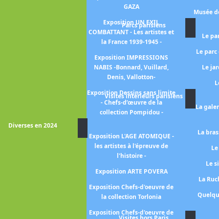
GAZA
position 1925-2025 Cent ans
Musée de
d'Art Déco
Exposition UN EXIL
Parcs parisiens
COMBATTANT - Les artistes et
xposition PARIS 1925 - L'Art
Le pa
la France 1939-1945 -
déco et ses architectes
Le parc
Exposition IMPRESSIONS
Exposition L'EMPIRE DU
NABIS -Bonnard, Vuillard,
Le ja
SOMMEIL
Denis, Vallotton-
L
Exposition Dessins sans limite
xposition FIGURES DU FOU
Visites intérieurs parisiens
- Chefs-d’œuvre de la
La gale
xposition La naissance des
collection Pompidou -
GRANDS MAGASINS
Diverses en 2024
La bras
xposition L'INTIME - de la
Exposition L'AGE ATOMIQUE -
ambre aux réseaux sociaux -
les artistes à l'épreuve de
Le
l'histoire -
Exposition La SAGA DES
Le s
GRANDS MAGASINS
Exposition ARTE POVERA
La Ruch
Exposition Surréalisme
Exposition Chefs-d'oeuvre de
Quelqu
la collection Torlonia
osition Paris 1874 -inventer
l'Impressionnisme-
Exposition Chefs-d'oeuvre de
Visites hors Paris