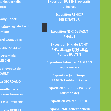
Exposition RUBENS, portraits
urits Cornelis
princiers
CHER
Exposition RENOIR
Sally Gabori
DESSINATEUR
Artistes : de S à U
n GAUGUIN,
Exposition NIKI De SAINT
himiste
PHALLE
Ex
érard GAROUSTE
Exposition Niki de SAINT
ALLEN-KALLELA
PHALLE, Jean TINGUELY,
Thèmes en 2018
Pontus HULTEN
n Artemisia
Ex
LESCHI
Exposition Sebastião SALGADO
-aqua mater-
es cheveaux de
CAULT
Exposition John Singer
SARGENT -éblouir Paris-
Luca GIORDANO
Exposition SERUSIER Paul (Le
Jean-Baptiste
Exp
Talisman de)
nce en lumière-
Exposition Walter SICKERT
ILLON LETHIERE
Expo SIGNAC collectionneur
brielle HEBERT