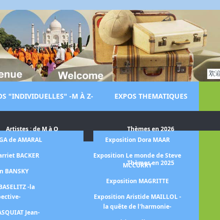
S "INDIVIDUELLES" -M À Z-
EXPOS THEMATIQUES
Artistes : de M à O
Thèmes en 2026
LGA de AMARAL
Exposition Dora MAAR
Ex
arriet BACKER
Exposition Le monde de Steve
Thèmes en 2025
MCCURRY
on BANSKY
Ex
Exposition MAGRITTE
BASELITZ -la
pective-
Exposition Aristide MAILLOL -
la quête de l'harmonie-
ASQUIAT Jean-