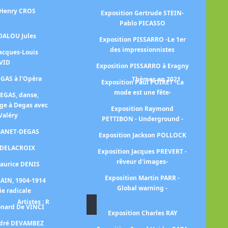
 Henry CROS
Exposition Gertrude STEIN-
Ex
Pablo PICASSO
 DALOU Jules
Exposition PISSARRO -Le 1er
des impressionnistes
Jacques-Louis
VID
Exposition PISSARRO à Eragny
EGAS à l'Opéra
Thèmes en 2021
Exposition Paul POIRET -La
mode est une fête-
DEGAS, danse,
ge à Degas avec
Exposition Raymond
Valéry
PETTIBON - Underground -
p
 MANET-DEGAS
Exposition Jackson POLLOCK
E
n DELACROIX
Exposition Jacques PREVERT -
rêveur d'images-
Maurice DENIS
Exposition Martin PARR -
RAIN, 1904-1914
E
Global warning -
ie radicale
Artistes : R
Ex
onard De VINCI
Exposition Charles RAY
ndré DEVAMBEZ