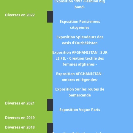
Exposition Les nabis et le
Exposition 1997 -Fashion big
décor
band-
Diverses en 2022
Exposition L'age d'or de la
Exposition Parisiennes
peinture anglaise
citoyennes
Exposition L'Orient des
Exposition Splendeurs des
peintres
oasis d'Ouzbékistan
position Paris Romantique
Exposition AFGHANISTAN : SUR
-1815-1848-
LE FIL - Création textile des
femmes afghanes -
position Ames sauvages -Le
symbolisme dans les pays
Exposition AFGHANISTAN -
Slaves
ombres et légendes-
Exposition En couleurs -La
Exposition Sur les routes de
sculpture polychrome en
Samarcande
France 1850-1910-
Diverses en 2021
Exposition Vogue Paris
osition Eblouissante Venise
Diverses en 2019
Exposition Le cubisme
Diverses en 2018
Exposition Les