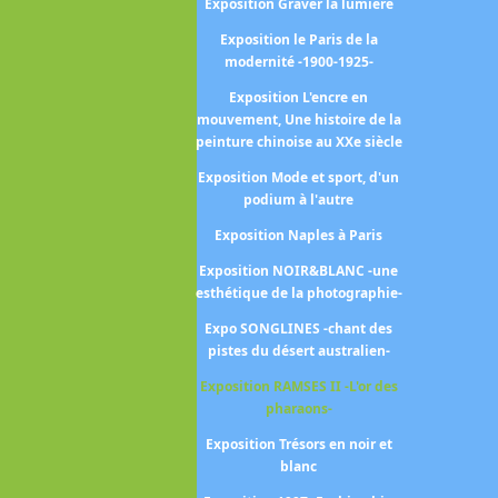
Exposition Graver la lumière
position Les flammes -L'âge
Exposition le Paris de la
de la céramique-
modernité -1900-1925-
Exposition Paris-Athènes -
Exposition L'encre en
issance de la Grèce moderne
mouvement, Une histoire de la
1675-1919 -
peinture chinoise au XXe siècle
position Peintres femmes -
Exposition Mode et sport, d'un
1780-1830 -
podium à l'autre
osition Sur le motif Peindre
Exposition Naples à Paris
en plein air 1780-1870
Exposition NOIR&BLANC -une
esthétique de la photographie-
covid2020
Expo SONGLINES -chant des
position La collection Alana
pistes du désert australien-
Exposition La collection
Exposition RAMSES II -L'or des
Courtauld
pharaons-
position Le modèle noir de
Exposition Trésors en noir et
Géricault à Matisse
blanc