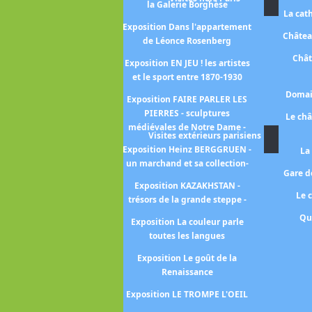
la Galerie Borghèse
La cat
Exposition KIMONO
Exposition Dans l'appartement
Châtea
de Léonce Rosenberg
position Néo-romantiques -
un moment oublié de l'art
Chât
Exposition EN JEU ! les artistes
moderne 1926-1972-
et le sport entre 1870-1930
Exposition PASTELS -entre
Domai
Exposition FAIRE PARLER LES
ligne et couleur-
PIERRES - sculptures
Le ch
médiévales de Notre Dame -
position Pastels -de Millet à
Visites extérieurs parisiens
Redon-
Exposition Heinz BERGGRUEN -
La
un marchand et sa collection-
Gare de
xposition Face au soleil -un
Exposition KAZAKHSTAN -
astre dans les arts-
Le 
trésors de la grande steppe -
osition Hyperréalisme -ceci
Qu
Exposition La couleur parle
n'est pas un corps-
toutes les langues
Exposition Le décor
Exposition Le goût de la
pressionniste -aux sources
Renaissance
des nymphéas-
Exposition LE TROMPE L'OEIL
Exposition Le théâtre des