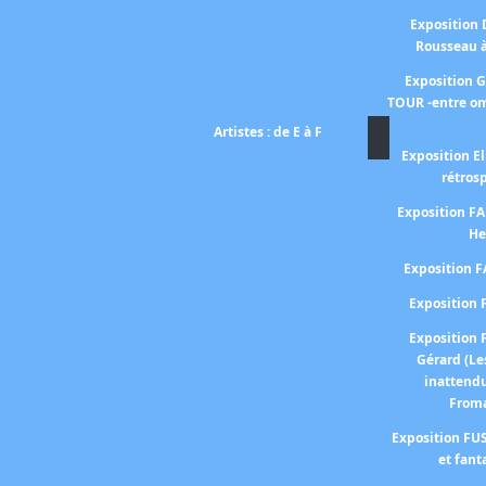
Exposition
Rousseau 
Exposition 
TOUR -entre om
Artistes : de E à F
Exposition El
rétros
Exposition 
He
Exposition 
Expositio
Expositio
Gérard (Le
inattend
From
Exposition FUS
et fant