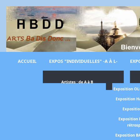
ACCUEIL
EXPOS "INDIVIDUELLES" -A À L-
EXPO
Artistes : de A à B
Exposition O
Exposition H
Expositi
Exposition 
rétros
Exposition B