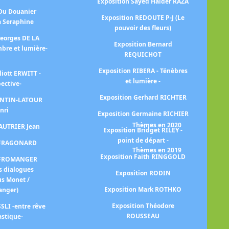
Exposition Sayed Haider RAZA
Ex
 Du Douanier
Exposition REDOUTE P-J (Le
à Seraphine
pouvoir des fleurs)
Georges DE LA
Exposition Bernard
na
bre et lumière-
REQUICHOT
Exposition RIBERA - Ténèbres
liott ERWITT -
Ex
et lumière -
pective-
Exposition Gerhard RICHTER
FANTIN-LATOUR
Exp
nri
Exposition Germaine RICHIER
Thèmes en 2020
FAUTRIER Jean
Exposition Bridget RILEY -
point de départ -
n FRAGONARD
Thèmes en 2019
Exposition Faith RINGGOLD
n FROMANGER
Ex
s dialogues
Exposition RODIN
us Monet /
Exposition Mark ROTHKO
anger)
Ex
Exposition Théodore
SLI -entre rêve
ROUSSEAU
astique-