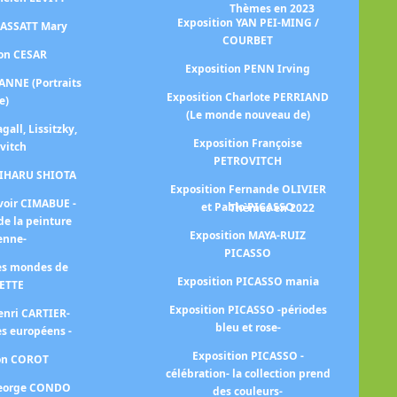
Thèmes en 2023
Exposition YAN PEI-MING /
CASSATT Mary
COURBET
ion CESAR
Ex
Exposition PENN Irving
ANNE (Portraits
Exposition Charlote PERRIAND
e)
(Le monde nouveau de)
gall, Lissitzky,
Exposition Françoise
vitch
PETROVITCH
Ex
HIHARU SHIOTA
Exposition Fernande OLIVIER
voir CIMABUE -
et Pablo PICASSO
Thèmes en 2022
de la peinture
E
Exposition MAYA-RUIZ
ienne-
PICASSO
les mondes de
Exp
Exposition PICASSO mania
ETTE
Exposition PICASSO -périodes
enri CARTIER-
bleu et rose-
s européens -
im
Exposition PICASSO -
ion COROT
célébration- la collection prend
George CONDO
des couleurs-