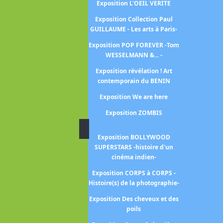
émotions
Exposition L'OEIL VERITE
position Pharaon des deux
Exposition Collection Paul
terres
GUILLAUME - Les arts à Paris-
Exposition PIONNIERES -
Exposition POP FOREVER -Tom
Artistes dans le Paris des
WESSELMANN &... -
années folles-
Exposition révélation ! Art
contemporain du BENIN
Exposition trésors de la
Exposition We are here
collection AL THANI
Exposition ZOMBIS
Exposition Chefs-d’Oeuvre
hotographiques du Moma
Diverses en 2023
Exposition BOLLYWOOD
xposition Enfin le cinéma!
SUPERSTARS -histoire d'un
Exposition La collection
cinéma indien-
Morozov
Exposition CORPS à CORPS -
xposition L'empire des sens
Histoire(s) de la photographie-
position Le corps et l âme -
Exposition Des cheveux et des
sculptures italiennes de
poils
Donatello à Michel Ange-