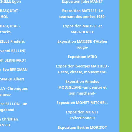
SCHIELE Egon
Exposition Julie MANET
Ex
le 
 BASQUIAT -
Exposition MATISSE -Le
RHOL
tournant des années 1930-
E
 BASQUIAT -
Exposition MATISSE et
l'
tracks-
MARGUERITE
ZILLE Frédéric
Exposition MATISSE -l'Atelier
Ex
rouge-
ovanni BELLINI
au
Exposition MIRO
arah BERNHARDT
Exposition Georges MATHIEU -
Ex
na-Eva BERGMAN
Geste, vitesse, mouvement-
ESNARD Albert
Exposition Amedeo
MODIGLIANI -un peintre et
LLY -Chroniques
son marchand-
iennes-
Ex
Exposition MONET-MITCHELL
ise BELLON - un
agabond -
Exposition MONET
collectionneur
n Christian
ANSKI
Exposition Berthe MORISOT
E