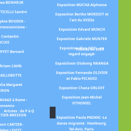
Rosa BONHEUR
Exposition MUCHA Alphonse
Ex
TTICELLI Sandro
Exposition Berthe MORISOT et
l'art du XVIIIe
E
ugéne BOUDIN -
mpressionnisme -
Exposition Edvard MUNCH
n Contantin
Exposition Gabriele MUNTER
NCUSI
Exposition Alice NEEL -un
Thèmes en 2024
UFFET Bernard
regard engagé-
E
Expositioon Otobong NKANGA
E
 Miriam CAHN
Exposition Fernande OLIVIER
 CAILLEBOTTE
et Pablo PICASSO
E
ulia Margaret
ch
Exposition Chana ORLOFF
ERON
Exposition Jean-Michel
RAVAGE à Rome -
OTHONIEL
 ennemis-
Artistes : de P à Q
ARTIER-BRESSON
Exposition Paula PADANI -La
Exp
danse migrante : Hambourg,
enri CARTIER-
Tel-Aviv, Paris-
Helen LEVITT