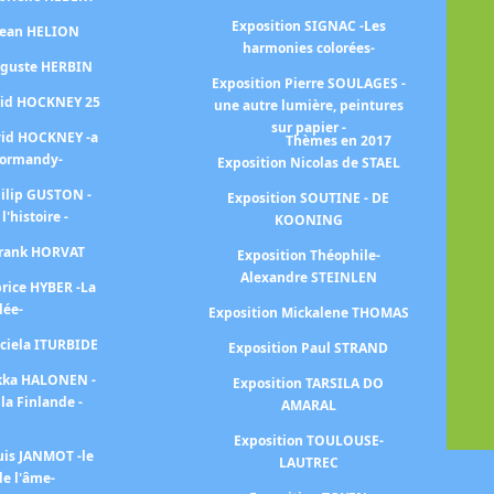
i
Exposition SIGNAC -Les
 Jean HELION
ar
harmonies colorées-
uguste HERBIN
Exposition Pierre SOULAGES -
E
vid HOCKNEY 25
une autre lumière, peintures
sur papier -
vid HOCKNEY -a
Thèmes en 2017
Normandy-
Exposition Nicolas de STAEL
Ex
hilip GUSTON -
Exposition SOUTINE - DE
 l'histoire -
KOONING
Ex
Frank HORVAT
Exposition Théophile-
Alexandre STEINLEN
Ex
brice HYBER -La
lée-
Exposition Mickalene THOMAS
aciela ITURBIDE
Exposition Paul STRAND
ekka HALONEN -
Exposition TARSILA DO
la Finlande -
AMARAL
Ex
Exposition TOULOUSE-
uis JANMOT -le
LAUTREC
e l'âme-