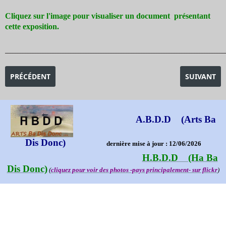
Cliquez sur l'image pour visualiser un document présentant
cette exposition.
_______________________________________________________________________________________
ARTICLE PRÉCÉDENT : EXPOSITION OSKAR KOKOSCHKA -UN F
ARTICLE SU
PRÉCÉDENT
SUIVANT
A.B.D.D (Arts Ba
Dis Donc)
dernière mise à jour : 12/06/2026
H.B.D.D (Ha Ba
Dis Donc)
(
cliquez pour voir des photos -pays principalement- sur flickr
)