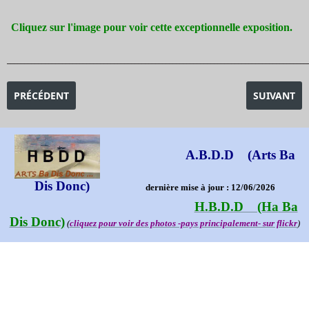
Cliquez sur l'image pour voir cette exceptionnelle exposition.
_______________________________________________________________________________________
ARTICLE PRÉCÉDENT : EXPOSITION DES CHEVEUX ET DES POIL
ARTICLE SU
PRÉCÉDENT
SUIVANT
A.B.D.D (Arts Ba
Dis Donc)
dernière mise à jour : 12/06/2026
H.B.D.D (Ha Ba
Dis Donc)
(
cliquez pour voir des photos -pays principalement- sur flickr
)