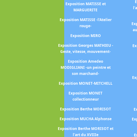
E
 BASQUIAT -
Exposition MATISSE et
l'
tracks-
MARGUERITE
ZILLE Frédéric
Exposition MATISSE -l'Atelier
Ex
rouge-
ovanni BELLINI
au
Exposition MIRO
arah BERNHARDT
Exposition Georges MATHIEU -
Ex
na-Eva BERGMAN
Geste, vitesse, mouvement-
ESNARD Albert
Exposition Amedeo
MODIGLIANI -un peintre et
LLY -Chroniques
son marchand-
iennes-
Ex
Exposition MONET-MITCHELL
ise BELLON - un
agabond -
Exposition MONET
collectionneur
n Christian
ANSKI
Exposition Berthe MORISOT
E
Rosa BONHEUR
Exposition MUCHA Alphonse
Ex
TTICELLI Sandro
Exposition Berthe MORISOT et
l'art du XVIIIe
E
ugéne BOUDIN -