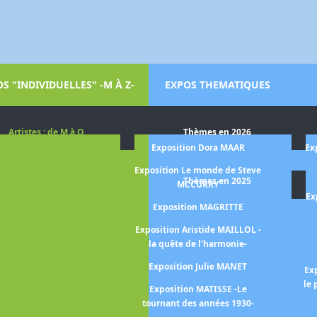
S "INDIVIDUELLES" -M À Z-
EXPOS THEMATIQUES
Artistes : de M à O
Thèmes en 2026
LGA de AMARAL
Exposition Dora MAAR
Ex
arriet BACKER
Exposition Le monde de Steve
Thèmes en 2025
MCCURRY
on BANSKY
Ex
Exposition MAGRITTE
BASELITZ -la
pective-
Exposition Aristide MAILLOL -
la quête de l'harmonie-
ASQUIAT Jean-
SCHIELE Egon
Exposition Julie MANET
Ex
le 
 BASQUIAT -
Exposition MATISSE -Le
RHOL
tournant des années 1930-