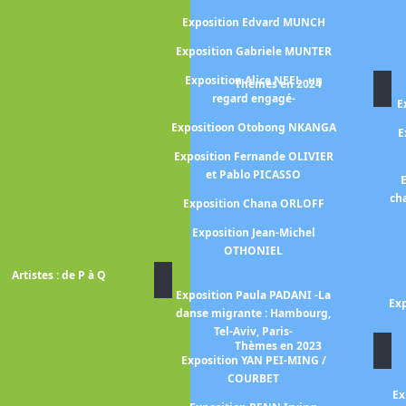
mpressionnisme -
Exposition Edvard MUNCH
n Contantin
Exposition Gabriele MUNTER
NCUSI
Exposition Alice NEEL -un
Thèmes en 2024
UFFET Bernard
regard engagé-
E
Expositioon Otobong NKANGA
E
 Miriam CAHN
Exposition Fernande OLIVIER
 CAILLEBOTTE
et Pablo PICASSO
E
ulia Margaret
ch
Exposition Chana ORLOFF
ERON
Exposition Jean-Michel
RAVAGE à Rome -
OTHONIEL
 ennemis-
Artistes : de P à Q
ARTIER-BRESSON
Exposition Paula PADANI -La
Exp
danse migrante : Hambourg,
enri CARTIER-
Tel-Aviv, Paris-
Helen LEVITT
Thèmes en 2023
Exposition YAN PEI-MING /
CASSATT Mary
COURBET
ion CESAR
Ex