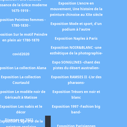
Exposition L'encre en
issance de la Grèce moderne
mouvement, Une histoire de la
1675-1919 -
peinture chinoise au XXe siècle
position Peintres femmes -
Exposition Mode et sport, d'un
1780-1830 -
podium à l'autre
osition Sur le motif Peindre
Exposition Naples à Paris
en plein air 1780-1870
Exposition NOIR&BLANC -une
esthétique de la photographie-
covid2020
Expo SONGLINES -chant des
position La collection Alana
pistes du désert australien-
Exposition La collection
Exposition RAMSES II -L'or des
Courtauld
pharaons-
position Le modèle noir de
Exposition Trésors en noir et
Géricault à Matisse
blanc
Exposition Les nabis et le
Exposition 1997 -Fashion big
décor
band-
Diverses en 2022
Exposition L'age d'or de la
Exposition Parisiennes
peinture anglaise