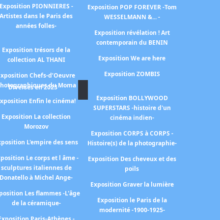
Exposition PIONNIERES -
Exposition POP FOREVER -Tom
Artistes dans le Paris des
WESSELMANN &... -
années folles-
Exposition révélation ! Art
contemporain du BENIN
Exposition trésors de la
Exposition We are here
collection AL THANI
Exposition ZOMBIS
Exposition Chefs-d’Oeuvre
hotographiques du Moma
Diverses en 2023
Exposition BOLLYWOOD
xposition Enfin le cinéma!
SUPERSTARS -histoire d'un
Exposition La collection
cinéma indien-
Morozov
Exposition CORPS à CORPS -
xposition L'empire des sens
Histoire(s) de la photographie-
position Le corps et l âme -
Exposition Des cheveux et des
sculptures italiennes de
poils
Donatello à Michel Ange-
Exposition Graver la lumière
position Les flammes -L'âge
Exposition le Paris de la
de la céramique-
modernité -1900-1925-
Exposition Paris-Athènes -