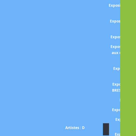
Exposition CEZ
d
Exposition Cha
Male
Exposition C
Exposition Re
aux origines 
ital
Exposition 
COL
Exposition H
BRESSON - Le
Exposit
Exposition 
Exposition
Artistes : D
Exposition