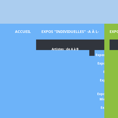
ACCUEIL
EXPOS "INDIVIDUELLES" -A À L-
EXPO
Artistes : de A à B
Exposition O
Exposition H
Expositi
Exposition 
rétros
Exposition B
Michel et 
Exposition
WA