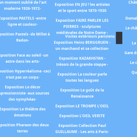
un moment oublié de l'art
Chât
Exposition EN JEU ! les artistes
moderne 1926-1972-
et le sport entre 1870-1930
Exposition PASTELS -entre
Domai
Exposition FAIRE PARLER LES
ligne et couleur-
PIERRES - sculptures
Le ch
médiévales de Notre Dame -
position Pastels -de Millet à
Visites extérieurs parisiens
Redon-
Exposition Heinz BERGGRUEN -
La
un marchand et sa collection-
Gare de
xposition Face au soleil -un
Exposition KAZAKHSTAN -
astre dans les arts-
Le 
trésors de la grande steppe -
osition Hyperréalisme -ceci
Qu
Exposition La couleur parle
n'est pas un corps-
toutes les langues
Exposition Le décor
Exposition Le goût de la
pressionniste -aux sources
Renaissance
des nymphéas-
Exposition LE TROMPE L'OEIL
Exposition Le théâtre des
émotions
Exposition L'OEIL VERITE
position Pharaon des deux
Exposition Collection Paul
terres
GUILLAUME - Les arts à Paris-