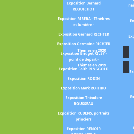
Exposition Bernard
na
bre et lumière-
REQUICHOT
Exposition RIBERA - Ténèbres
liott ERWITT -
Ex
et lumière -
pective-
Exposition Gerhard RICHTER
FANTIN-LATOUR
Exp
nri
Exposition Germaine RICHIER
Thèmes en 2020
FAUTRIER Jean
Exposition Bridget RILEY -
point de départ -
n FRAGONARD
Thèmes en 2019
Exposition Faith RINGGOLD
n FROMANGER
Ex
s dialogues
Exposition RODIN
us Monet /
Exposition Mark ROTHKO
anger)
Ex
Exposition Théodore
SLI -entre rêve
ROUSSEAU
astique-
Exposition RUBENS, portraits
urits Cornelis
princiers
CHER
Exposition RENOIR