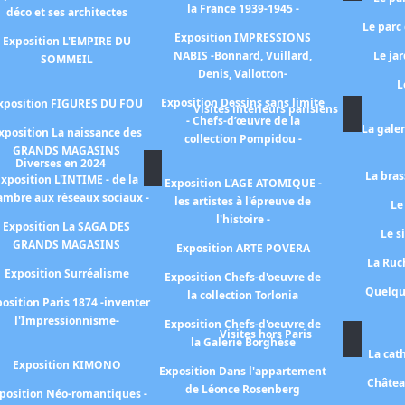
la France 1939-1945 -
déco et ses architectes
Le parc
Exposition IMPRESSIONS
Exposition L'EMPIRE DU
NABIS -Bonnard, Vuillard,
Le ja
SOMMEIL
Denis, Vallotton-
L
Exposition Dessins sans limite
xposition FIGURES DU FOU
Visites intérieurs parisiens
- Chefs-d’œuvre de la
La gale
xposition La naissance des
collection Pompidou -
GRANDS MAGASINS
Diverses en 2024
La bras
xposition L'INTIME - de la
Exposition L'AGE ATOMIQUE -
ambre aux réseaux sociaux -
les artistes à l'épreuve de
Le
l'histoire -
Exposition La SAGA DES
Le s
GRANDS MAGASINS
Exposition ARTE POVERA
La Ruch
Exposition Surréalisme
Exposition Chefs-d'oeuvre de
Quelqu
la collection Torlonia
osition Paris 1874 -inventer
l'Impressionnisme-
Exposition Chefs-d'oeuvre de
Visites hors Paris
la Galerie Borghèse
La cat
Exposition KIMONO
Exposition Dans l'appartement
Châtea
de Léonce Rosenberg
position Néo-romantiques -