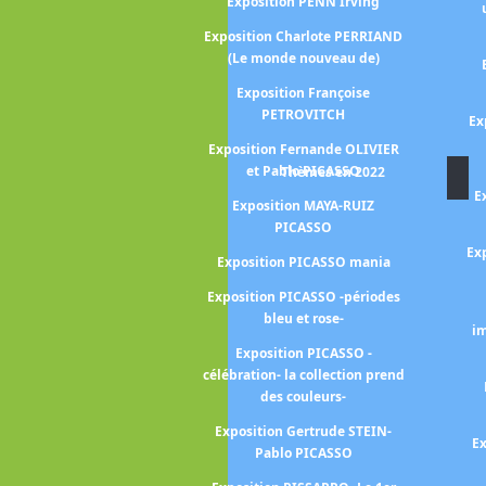
Exposition PENN Irving
ANNE (Portraits
Exposition Charlote PERRIAND
e)
(Le monde nouveau de)
gall, Lissitzky,
Exposition Françoise
vitch
PETROVITCH
Ex
HIHARU SHIOTA
Exposition Fernande OLIVIER
voir CIMABUE -
et Pablo PICASSO
Thèmes en 2022
de la peinture
E
Exposition MAYA-RUIZ
ienne-
PICASSO
les mondes de
Exp
Exposition PICASSO mania
ETTE
Exposition PICASSO -périodes
enri CARTIER-
bleu et rose-
s européens -
im
Exposition PICASSO -
ion COROT
célébration- la collection prend
George CONDO
des couleurs-
 Henry CROS
Exposition Gertrude STEIN-
Ex
Pablo PICASSO
 DALOU Jules