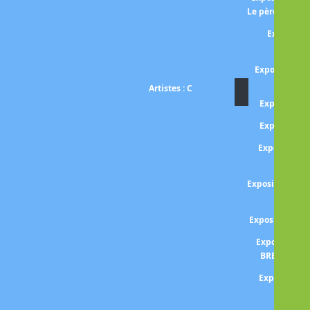
Le père de l'i
Expositio
BRA
Exposition B
Artistes : C
Exposition
Exposition
Exposition J
CAM
Exposition CA
amis et
Exposition C
Exposition H
BRESSON - 
Exposition 
Exposit