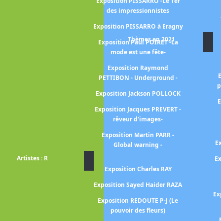
Exposition PISSARRO -Le 1er
des impressionnistes
Jacques-Louis
VID
Exposition PISSARRO à Eragny
EGAS à l'Opéra
Thèmes en 2021
Exposition Paul POIRET -La
mode est une fête-
DEGAS, danse,
ge à Degas avec
Exposition Raymond
Valéry
PETTIBON - Underground -
p
 MANET-DEGAS
Exposition Jackson POLLOCK
E
n DELACROIX
Exposition Jacques PREVERT -
rêveur d'images-
Maurice DENIS
Exposition Martin PARR -
RAIN, 1904-1914
E
Global warning -
ie radicale
Artistes : R
Ex
onard De VINCI
Exposition Charles RAY
ndré DEVAMBEZ
Exposition Sayed Haider RAZA
Ex
 Du Douanier
Exposition REDOUTE P-J (Le
à Seraphine
pouvoir des fleurs)
Georges DE LA