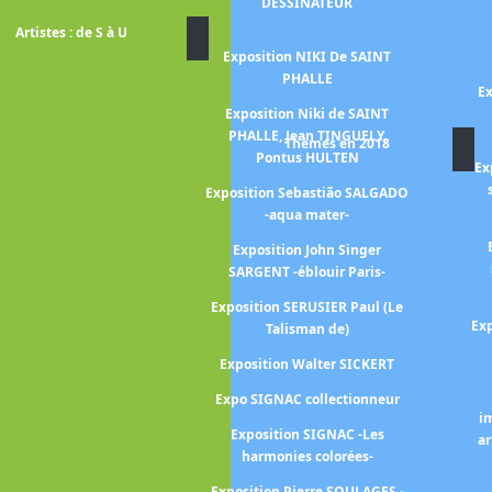
Sally Gabori
DESSINATEUR
Artistes : de S à U
n GAUGUIN,
Exposition NIKI De SAINT
himiste
PHALLE
Ex
érard GAROUSTE
Exposition Niki de SAINT
ALLEN-KALLELA
PHALLE, Jean TINGUELY,
Thèmes en 2018
Pontus HULTEN
n Artemisia
Ex
LESCHI
Exposition Sebastião SALGADO
-aqua mater-
es cheveaux de
CAULT
Exposition John Singer
SARGENT -éblouir Paris-
Luca GIORDANO
Exposition SERUSIER Paul (Le
Jean-Baptiste
Exp
Talisman de)
nce en lumière-
Exposition Walter SICKERT
ILLON LETHIERE
Expo SIGNAC collectionneur
brielle HEBERT
i
Exposition SIGNAC -Les
 Jean HELION
ar
harmonies colorées-
uguste HERBIN
Exposition Pierre SOULAGES -