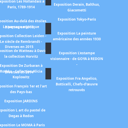
xposition Les Hollandais à
Exposition Derain, Balthus,
Paris, 1789-1914
Giacometti
Exposition Tokyo-Paris
position Au-delà des étoiles.
Le paysage mystique
Diverses en 2016
Exposition La peinture
position Collection Leiden -
américaine des années 1930
Le siècle de Rembrandt -
Diverses en 2015
position de Watteau à David
Exposition L'estampe
la collection Horvitz
visionnaire - de GOYA à REDON
-
Exposition De Zurbaran à
Rothko - Collection Alicia
Diverses en 2014
Koplowitz
Exposition Fra Angelico,
Botticelli, Chefs-d’œuvre
position François 1er et l'art
retrouvés
des Pays-bas
Exposition JARDINS
xposition L art du pastel de
Degas à Redon
xposition Le MOMA à Paris