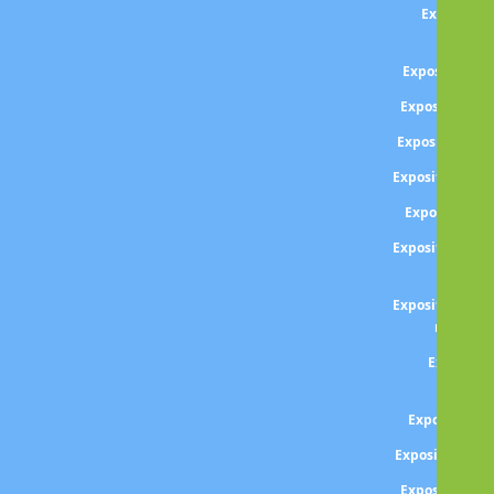
Exposition
Sound
Exposition BA
Exposition Gi
Exposition S
Exposition An
Exposition B
Exposition BOI
paris
Exposition Den
regard v
Expositio
BOLT
Exposition 
Exposition BO
Exposition E