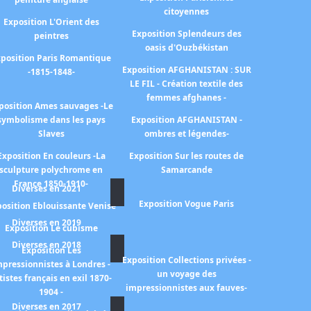
citoyennes
Exposition L'Orient des
Exposition Splendeurs des
peintres
oasis d'Ouzbékistan
position Paris Romantique
Exposition AFGHANISTAN : SUR
-1815-1848-
LE FIL - Création textile des
femmes afghanes -
position Ames sauvages -Le
symbolisme dans les pays
Exposition AFGHANISTAN -
Slaves
ombres et légendes-
Exposition En couleurs -La
Exposition Sur les routes de
sculpture polychrome en
Samarcande
France 1850-1910-
Diverses en 2021
Exposition Vogue Paris
osition Eblouissante Venise
Diverses en 2019
Exposition Le cubisme
Diverses en 2018
Exposition Les
Exposition Collections privées -
mpressionnistes à Londres -
un voyage des
tistes français en exil 1870-
impressionnistes aux fauves-
1904 -
Diverses en 2017