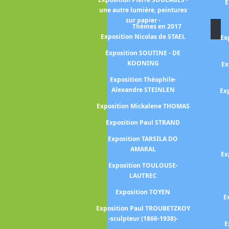
E
vid HOCKNEY 25
une autre lumière, peintures
sur papier -
vid HOCKNEY -a
Thèmes en 2017
Normandy-
Exposition Nicolas de STAEL
Ex
hilip GUSTON -
Exposition SOUTINE - DE
 l'histoire -
KOONING
Ex
Frank HORVAT
Exposition Théophile-
Alexandre STEINLEN
Ex
brice HYBER -La
lée-
Exposition Mickalene THOMAS
aciela ITURBIDE
Exposition Paul STRAND
ekka HALONEN -
Exposition TARSILA DO
la Finlande -
AMARAL
Ex
Exposition TOULOUSE-
uis JANMOT -le
LAUTREC
e l'âme-
Exposition TOYEN
E
rida KAHLO -au
Exposition Paul TROUBETZKOY
espérances-
-sculpteur (1866-1938)-
E
ANDINSKY - La