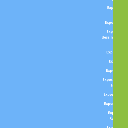
Exposition 
DA
Exposition D
Exposition 
dessin, homma
Paul 
Exposition
Expositio
Exposition 
Exposition DE
la décenn
Exposition Lé
Exposition A
Exposition
Rousseau 
Exposition 