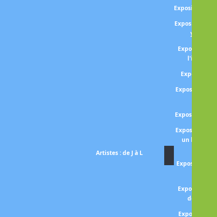
Exposition Da
Exposition Da
year in 
Exposition P
l'ironie de
Exposition 
Exposition Fa
val
Exposition Gr
Exposition P
un hymne à 
Artistes : de J à L
Exposition Lo
poème d
Exposition F
delà des 
Exposition K