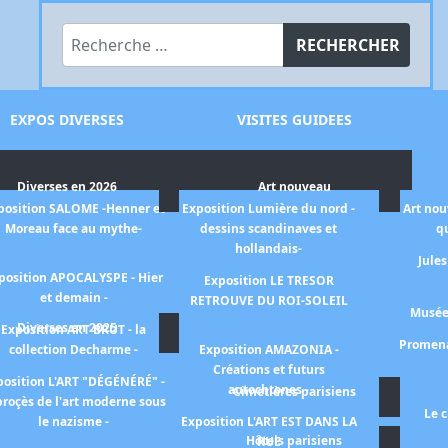
Rechercher
RECHERCHER
EXPOS DIVERSES
VISITES GUIDEES
Diverses en 2026
Art nouveau
position SALOME -Henner et
Exposition Lumière du nord -
Art nou
Moreau face au mythe-
dessins scandinaves et
qu
hollandais-
Jules
position APOCALYSPE - Hier
Exposition LE TRESOR
et demain -
RETROUVE DU ROI-SOLEIL
Musée 
Diverses en 2025
Exposition ART BRUT - la
Promena
collection Decharme -
Exposition AMAZONIA -
Créations et futurs
position L'ART "DÉGÉNÉRÉ" -
autochtones -
Cimetières parisiens
proçès de l'art moderne sous
Le 
le nazisme -
Exposition L'ART EST DANS LA
Hôtels parisiens
RUE