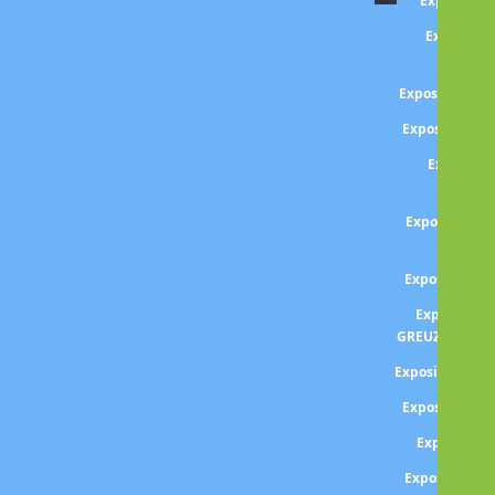
Exposition 
Expositio
l'alc
Exposition G
Exposition G
Expositio
GENTI
Exposition L
GERI
Exposition 
Exposition 
GREUZE -l'enfa
Exposition GU
Exposition Ga
Exposition
Exposition A