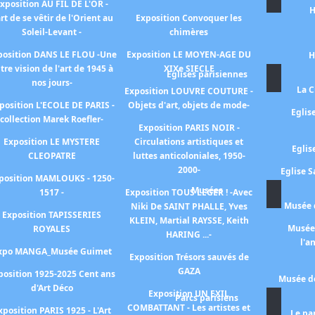
xposition AU FIL DE L'OR -
H
art de se vêtir de l'Orient au
Exposition Convoquer les
Soleil-Levant -
chimères
position DANS LE FLOU -Une
Exposition LE MOYEN-AGE DU
H
tre vision de l'art de 1945 à
XIXe SIECLE
Eglises parisiennes
nos jours-
La C
Exposition LOUVRE COUTURE -
position L'ECOLE DE PARIS -
Objets d'art, objets de mode-
Eglis
collection Marek Roefler-
Exposition PARIS NOIR -
Exposition LE MYSTERE
Circulations artistiques et
Eglis
CLEOPATRE
luttes anticoloniales, 1950-
2000-
Eglise S
position MAMLOUKS - 1250-
Musées
1517 -
Exposition TOUS LEGER ! -Avec
Musée d
Niki De SAINT PHALLE, Yves
Exposition TAPISSERIES
KLEIN, Martial RAYSSE, Keith
Musée 
ROYALES
HARING ...-
l'a
xpo MANGA_Musée Guimet
Exposition Trésors sauvés de
GAZA
position 1925-2025 Cent ans
Musée de
d'Art Déco
Exposition UN EXIL
Parcs parisiens
COMBATTANT - Les artistes et
xposition PARIS 1925 - L'Art
Le pa