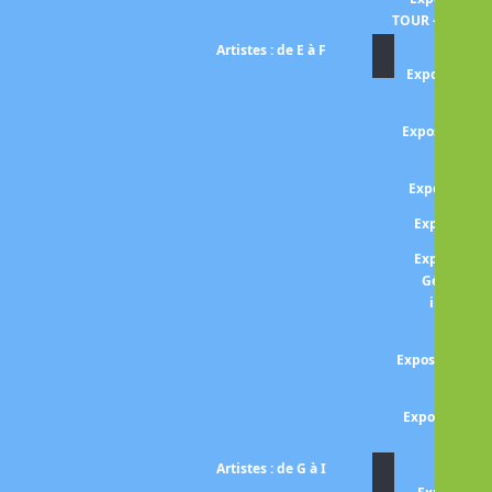
TOUR -entre om
Artistes : de E à F
Exposition El
rétros
Exposition 
He
Exposition 
Expositio
Expositio
Gérard (Le
inattend
From
Exposition FUS
et fant
Exposition Ma
ES
Artistes : de G à I