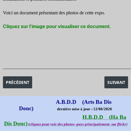
Voici un document présentant des photos de cette expo.
Cliquez sur l'image pour visualiser ce document.
_______________________________________________________________________________________
ARTICLE PRÉCÉDENT : EXPOSITION ELLSWORTH KELLY
ARTICLE SU
PRÉCÉDENT
SUIVANT
A.B.D.D (Arts Ba Dis
Donc)
dernière mise à jour : 12/06/2026
H.B.D.D (Ha Ba
Dis Donc)
(
cliquez pour voir des photos -pays principalement- sur flickr
)