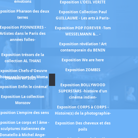
émotions
Exposition L'OEIL VERITE
position Pharaon des deux
Exposition Collection Paul
terres
GUILLAUME - Les arts à Paris-
Exposition PIONNIERES -
Exposition POP FOREVER -Tom
Artistes dans le Paris des
WESSELMANN &... -
années folles-
Exposition révélation ! Art
contemporain du BENIN
Exposition trésors de la
Exposition We are here
collection AL THANI
Exposition ZOMBIS
Exposition Chefs-d’Oeuvre
hotographiques du Moma
Diverses en 2023
Exposition BOLLYWOOD
xposition Enfin le cinéma!
SUPERSTARS -histoire d'un
Exposition La collection
cinéma indien-
Morozov
Exposition CORPS à CORPS -
xposition L'empire des sens
Histoire(s) de la photographie-
position Le corps et l âme -
Exposition Des cheveux et des
sculptures italiennes de
poils
Donatello à Michel Ange-