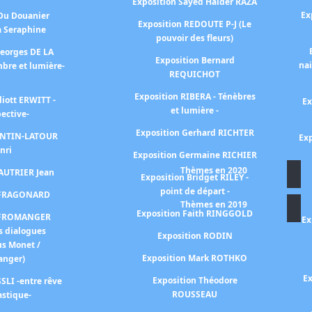
Exposition Sayed Haider RAZA
Ex
 Du Douanier
Exposition REDOUTE P-J (Le
à Seraphine
pouvoir des fleurs)
Georges DE LA
Exposition Bernard
na
bre et lumière-
REQUICHOT
Exposition RIBERA - Ténèbres
liott ERWITT -
Ex
et lumière -
pective-
Exposition Gerhard RICHTER
FANTIN-LATOUR
Exp
nri
Exposition Germaine RICHIER
Thèmes en 2020
FAUTRIER Jean
Exposition Bridget RILEY -
point de départ -
n FRAGONARD
Thèmes en 2019
Exposition Faith RINGGOLD
n FROMANGER
Ex
s dialogues
Exposition RODIN
us Monet /
Exposition Mark ROTHKO
anger)
Ex
Exposition Théodore
SLI -entre rêve
ROUSSEAU
astique-