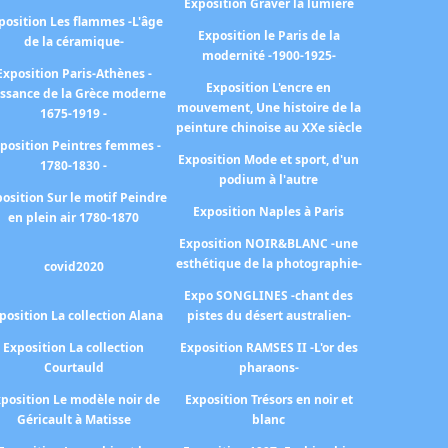
Exposition Graver la lumière
position Les flammes -L'âge
Exposition le Paris de la
de la céramique-
modernité -1900-1925-
Exposition Paris-Athènes -
Exposition L'encre en
issance de la Grèce moderne
mouvement, Une histoire de la
1675-1919 -
peinture chinoise au XXe siècle
position Peintres femmes -
Exposition Mode et sport, d'un
1780-1830 -
podium à l'autre
osition Sur le motif Peindre
Exposition Naples à Paris
en plein air 1780-1870
Exposition NOIR&BLANC -une
esthétique de la photographie-
covid2020
Expo SONGLINES -chant des
position La collection Alana
pistes du désert australien-
Exposition La collection
Exposition RAMSES II -L'or des
Courtauld
pharaons-
position Le modèle noir de
Exposition Trésors en noir et
Géricault à Matisse
blanc