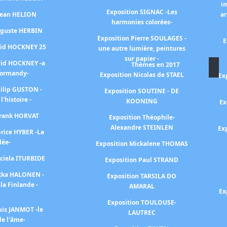
i
Exposition SIGNAC -Les
 Jean HELION
ar
harmonies colorées-
uguste HERBIN
Exposition Pierre SOULAGES -
E
vid HOCKNEY 25
une autre lumière, peintures
sur papier -
vid HOCKNEY -a
Thèmes en 2017
Normandy-
Exposition Nicolas de STAEL
Ex
hilip GUSTON -
Exposition SOUTINE - DE
 l'histoire -
KOONING
Ex
Frank HORVAT
Exposition Théophile-
Alexandre STEINLEN
Ex
brice HYBER -La
lée-
Exposition Mickalene THOMAS
aciela ITURBIDE
Exposition Paul STRAND
ekka HALONEN -
Exposition TARSILA DO
la Finlande -
AMARAL
Ex
Exposition TOULOUSE-
uis JANMOT -le
LAUTREC
e l'âme-