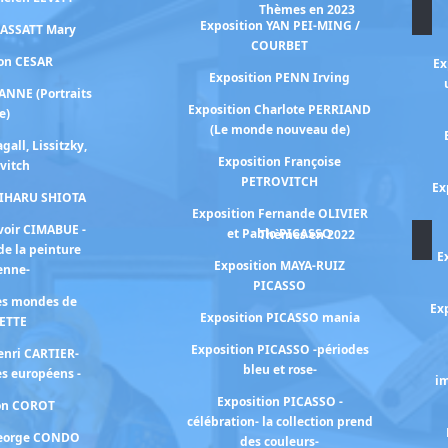
Thèmes en 2023
Exposition YAN PEI-MING /
CASSATT Mary
COURBET
ion CESAR
Ex
Exposition PENN Irving
ANNE (Portraits
Exposition Charlote PERRIAND
e)
(Le monde nouveau de)
gall, Lissitzky,
Exposition Françoise
vitch
PETROVITCH
Ex
HIHARU SHIOTA
Exposition Fernande OLIVIER
voir CIMABUE -
et Pablo PICASSO
Thèmes en 2022
de la peinture
E
Exposition MAYA-RUIZ
ienne-
PICASSO
les mondes de
Exp
Exposition PICASSO mania
ETTE
Exposition PICASSO -périodes
enri CARTIER-
bleu et rose-
s européens -
im
Exposition PICASSO -
ion COROT
célébration- la collection prend
George CONDO
des couleurs-