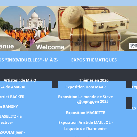
S "INDIVIDUELLES" -M À Z-
EXPOS THEMATIQUES
Artistes : de M à O
Thèmes en 2026
LGA de AMARAL
Exposition Dora MAAR
Ex
arriet BACKER
Exposition Le monde de Steve
Thèmes en 2025
MCCURRY
on BANSKY
Ex
Exposition MAGRITTE
BASELITZ -la
pective-
Exposition Aristide MAILLOL -
la quête de l'harmonie-
ASQUIAT Jean-