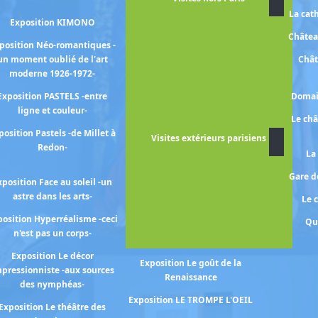
la Galerie Borghèse
La cat
Exposition KIMONO
Exposition Dans l'appartement
Châtea
de Léonce Rosenberg
position Néo-romantiques -
un moment oublié de l'art
Chât
Exposition EN JEU ! les artistes
moderne 1926-1972-
et le sport entre 1870-1930
Exposition PASTELS -entre
Domai
Exposition FAIRE PARLER LES
ligne et couleur-
PIERRES - sculptures
Le ch
médiévales de Notre Dame -
position Pastels -de Millet à
Visites extérieurs parisiens
Redon-
Exposition Heinz BERGGRUEN -
La
un marchand et sa collection-
Gare de
xposition Face au soleil -un
Exposition KAZAKHSTAN -
astre dans les arts-
Le 
trésors de la grande steppe -
osition Hyperréalisme -ceci
Qu
Exposition La couleur parle
n'est pas un corps-
toutes les langues
Exposition Le décor
Exposition Le goût de la
pressionniste -aux sources
Renaissance
des nymphéas-
Exposition LE TROMPE L'OEIL
Exposition Le théâtre des