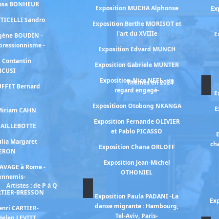
Rosa BONHEUR
Exposition MUCHA Alphonse
Ex
TTICELLI Sandro
Exposition Berthe MORISOT et
l'art du XVIIIe
E
ugéne BOUDIN -
mpressionnisme -
Exposition Edvard MUNCH
n Contantin
Exposition Gabriele MUNTER
NCUSI
Exposition Alice NEEL -un
Thèmes en 2024
UFFET Bernard
regard engagé-
E
Expositioon Otobong NKANGA
E
 Miriam CAHN
Exposition Fernande OLIVIER
 CAILLEBOTTE
et Pablo PICASSO
E
ulia Margaret
ch
Exposition Chana ORLOFF
ERON
Exposition Jean-Michel
RAVAGE à Rome -
OTHONIEL
 ennemis-
Artistes : de P à Q
ARTIER-BRESSON
Exposition Paula PADANI -La
Exp
danse migrante : Hambourg,
enri CARTIER-
Tel-Aviv, Paris-
Helen LEVITT