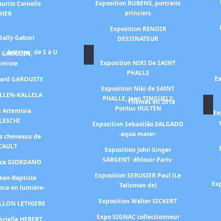
Exposition RUBENS, portraits
urits Cornelis
princiers
CHER
Exposition RENOIR
Sally Gabori
DESSINATEUR
Artistes : de S à U
n GAUGUIN,
Exposition NIKI De SAINT
himiste
PHALLE
Ex
érard GAROUSTE
Exposition Niki de SAINT
ALLEN-KALLELA
PHALLE, Jean TINGUELY,
Thèmes en 2018
Pontus HULTEN
n Artemisia
Ex
LESCHI
Exposition Sebastião SALGADO
-aqua mater-
es cheveaux de
CAULT
Exposition John Singer
SARGENT -éblouir Paris-
Luca GIORDANO
Exposition SERUSIER Paul (Le
Jean-Baptiste
Exp
Talisman de)
nce en lumière-
Exposition Walter SICKERT
ILLON LETHIERE
Expo SIGNAC collectionneur
brielle HEBERT