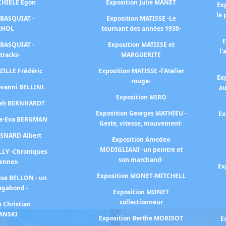
SCHIELE Egon
Exposition Julie MANET
Ex
le 
 BASQUIAT -
Exposition MATISSE -Le
RHOL
tournant des années 1930-
E
 BASQUIAT -
Exposition MATISSE et
l'
tracks-
MARGUERITE
ZILLE Frédéric
Exposition MATISSE -l'Atelier
Ex
rouge-
ovanni BELLINI
au
Exposition MIRO
arah BERNHARDT
Exposition Georges MATHIEU -
Ex
na-Eva BERGMAN
Geste, vitesse, mouvement-
ESNARD Albert
Exposition Amedeo
MODIGLIANI -un peintre et
LLY -Chroniques
son marchand-
iennes-
Ex
Exposition MONET-MITCHELL
ise BELLON - un
agabond -
Exposition MONET
collectionneur
n Christian
ANSKI
Exposition Berthe MORISOT
E