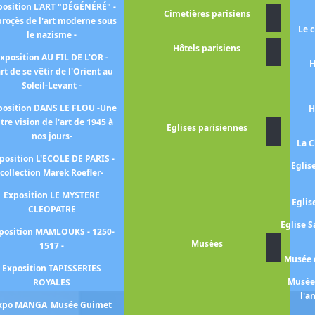
position L'ART "DÉGÉNÉRÉ" -
autochtones -
Cimetières parisiens
proçès de l'art moderne sous
Le 
le nazisme -
Exposition L'ART EST DANS LA
Hôtels parisiens
RUE
xposition AU FIL DE L'OR -
H
art de se vêtir de l'Orient au
Exposition Convoquer les
Soleil-Levant -
chimères
position DANS LE FLOU -Une
Exposition LE MOYEN-AGE DU
H
tre vision de l'art de 1945 à
XIXe SIECLE
Eglises parisiennes
nos jours-
La C
Exposition LOUVRE COUTURE -
position L'ECOLE DE PARIS -
Objets d'art, objets de mode-
Eglis
collection Marek Roefler-
Exposition PARIS NOIR -
Exposition LE MYSTERE
Circulations artistiques et
Eglis
CLEOPATRE
luttes anticoloniales, 1950-
2000-
Eglise S
position MAMLOUKS - 1250-
Musées
1517 -
Exposition TOUS LEGER ! -Avec
Musée d
Niki De SAINT PHALLE, Yves
Exposition TAPISSERIES
KLEIN, Martial RAYSSE, Keith
Musée 
ROYALES
HARING ...-
l'a
xpo MANGA_Musée Guimet
Exposition Trésors sauvés de