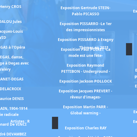
 Henry CROS
Exposition Gertrude STEIN-
Ex
Pablo PICASSO
 DALOU Jules
Exposition PISSARRO -Le 1er
des impressionnistes
Jacques-Louis
VID
Exposition PISSARRO à Eragny
EGAS à l'Opéra
Thèmes en 2021
Exposition Paul POIRET -La
mode est une fête-
DEGAS, danse,
ge à Degas avec
Exposition Raymond
Valéry
PETTIBON - Underground -
p
 MANET-DEGAS
Exposition Jackson POLLOCK
E
n DELACROIX
Exposition Jacques PREVERT -
rêveur d'images-
Maurice DENIS
Exposition Martin PARR -
RAIN, 1904-1914
E
Global warning -
ie radicale
Artistes : R
Ex
onard De VINCI
Exposition Charles RAY
ndré DEVAMBEZ