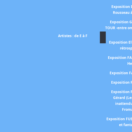
Exposition
Rousseau 
Exposition 
TOUR -entre om
Artistes : de E à F
Exposition El
rétros
Exposition 
He
Exposition 
Expositio
Expositio
Gérard (Le
inattend
From
Exposition FUS
et fant