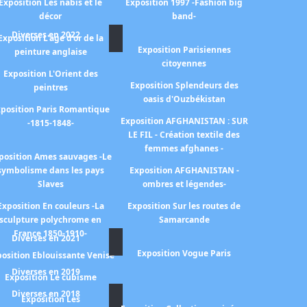
Exposition Les nabis et le
Exposition 1997 -Fashion big
décor
band-
Diverses en 2022
Exposition L'age d'or de la
Exposition Parisiennes
peinture anglaise
citoyennes
Exposition L'Orient des
Exposition Splendeurs des
peintres
oasis d'Ouzbékistan
position Paris Romantique
Exposition AFGHANISTAN : SUR
-1815-1848-
LE FIL - Création textile des
femmes afghanes -
position Ames sauvages -Le
symbolisme dans les pays
Exposition AFGHANISTAN -
Slaves
ombres et légendes-
Exposition En couleurs -La
Exposition Sur les routes de
sculpture polychrome en
Samarcande
France 1850-1910-
Diverses en 2021
Exposition Vogue Paris
osition Eblouissante Venise
Diverses en 2019
Exposition Le cubisme
Diverses en 2018
Exposition Les