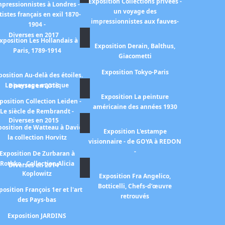
Exposition Collections privées -
mpressionnistes à Londres -
un voyage des
tistes français en exil 1870-
impressionnistes aux fauves-
1904 -
Diverses en 2017
xposition Les Hollandais à
Exposition Derain, Balthus,
Paris, 1789-1914
Giacometti
Exposition Tokyo-Paris
position Au-delà des étoiles.
Le paysage mystique
Diverses en 2016
Exposition La peinture
position Collection Leiden -
américaine des années 1930
Le siècle de Rembrandt -
Diverses en 2015
position de Watteau à David
Exposition L'estampe
la collection Horvitz
visionnaire - de GOYA à REDON
-
Exposition De Zurbaran à
Rothko - Collection Alicia
Diverses en 2014
Koplowitz
Exposition Fra Angelico,
Botticelli, Chefs-d’œuvre
position François 1er et l'art
retrouvés
des Pays-bas
Exposition JARDINS