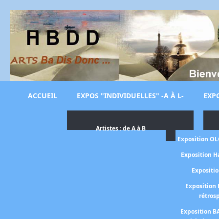
ACCUEIL
EXPOS "INDIVIDUELLES" -A À L-
EXPO
Artistes : de A à B
Exposition O
Exposition H
Expositi
Exposition 
rétros
Exposition B