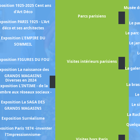
GAZA
position 1925-2025 Cent ans
Musée de
d'Art Déco
Exposition UN EXIL
Parcs parisiens
COMBATTANT - Les artistes et
xposition PARIS 1925 - L'Art
Le pa
la France 1939-1945 -
déco et ses architectes
Le parc
Exposition IMPRESSIONS
Exposition L'EMPIRE DU
NABIS -Bonnard, Vuillard,
Le ja
SOMMEIL
Denis, Vallotton-
L
Exposition Dessins sans limite
xposition FIGURES DU FOU
Visites intérieurs parisiens
- Chefs-d’œuvre de la
La gale
xposition La naissance des
collection Pompidou -
GRANDS MAGASINS
Diverses en 2024
La bras
xposition L'INTIME - de la
Exposition L'AGE ATOMIQUE -
ambre aux réseaux sociaux -
les artistes à l'épreuve de
Le
l'histoire -
Exposition La SAGA DES
Le s
GRANDS MAGASINS
Exposition ARTE POVERA
La Ruch
Exposition Surréalisme
Exposition Chefs-d'oeuvre de
Quelqu
la collection Torlonia
osition Paris 1874 -inventer
l'Impressionnisme-
Exposition Chefs-d'oeuvre de
Visites hors Paris