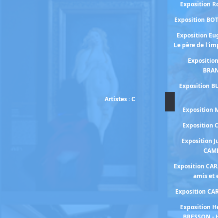
Exposition 
Exposition BO
Exposition E
Le père de l'i
Expositio
BRA
Exposition B
Artistes : C
Exposition
Exposition
Exposition J
CAM
Exposition CA
amis et
Exposition C
Exposition H
BRESSON - 