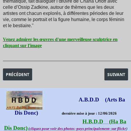
thématique, fait dialoguer l’œuvre de Chana Orloff avec
celle d’Ossip Zadkine, autour de thèmes que les deux
artistes ont chacun explorés, à différentes périodes de leur
vie, comme le portrait et la figure humaine, le corps féminin
et le bestiaire."
Venez admirer les œuvres d'une merveilleuse sculptrice en
cliquant sur l'image
_______________________________________________________________________________________
ARTICLE PRÉCÉDENT : EXPOSITION FERNANDE OLIVIER ET PA
ARTICLE SU
PRÉCÉDENT
SUIVANT
A.B.D.D (Arts Ba
Dis Donc)
dernière mise à jour : 12/06/2026
H.B.D.D (Ha Ba
Dis Donc)
(
cliquez pour voir des photos -pays principalement- sur flickr
)