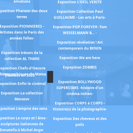
émotions
Exposition L'OEIL VERITE
position Pharaon des deux
Exposition Collection Paul
terres
GUILLAUME - Les arts à Paris-
Exposition PIONNIERES -
Exposition POP FOREVER -Tom
Artistes dans le Paris des
WESSELMANN &... -
années folles-
Exposition révélation ! Art
contemporain du BENIN
Exposition trésors de la
Exposition We are here
collection AL THANI
Exposition ZOMBIS
Exposition Chefs-d’Oeuvre
hotographiques du Moma
Diverses en 2023
Exposition BOLLYWOOD
xposition Enfin le cinéma!
SUPERSTARS -histoire d'un
Exposition La collection
cinéma indien-
Morozov
Exposition CORPS à CORPS -
xposition L'empire des sens
Histoire(s) de la photographie-
position Le corps et l âme -
Exposition Des cheveux et des
sculptures italiennes de
poils
Donatello à Michel Ange-