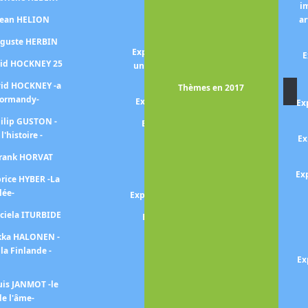
i
Exposition SIGNAC -Les
 Jean HELION
ar
harmonies colorées-
uguste HERBIN
Exposition Pierre SOULAGES -
E
vid HOCKNEY 25
une autre lumière, peintures
sur papier -
vid HOCKNEY -a
Thèmes en 2017
Normandy-
Exposition Nicolas de STAEL
Ex
hilip GUSTON -
Exposition SOUTINE - DE
 l'histoire -
KOONING
Ex
Frank HORVAT
Exposition Théophile-
Alexandre STEINLEN
Ex
brice HYBER -La
lée-
Exposition Mickalene THOMAS
aciela ITURBIDE
Exposition Paul STRAND
ekka HALONEN -
Exposition TARSILA DO
la Finlande -
AMARAL
Ex
Exposition TOULOUSE-
uis JANMOT -le
LAUTREC
e l'âme-