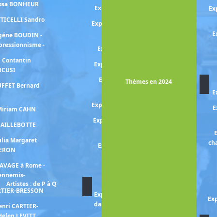
Rosa BONHEUR
Exposition MUCHA Alphonse
Ex
TTICELLI Sandro
Exposition Berthe MORISOT et
l'art du XVIIIe
E
ugéne BOUDIN -
mpressionnisme -
Exposition Edvard MUNCH
n Contantin
Exposition Gabriele MUNTER
NCUSI
Exposition Alice NEEL -un
Thèmes en 2024
UFFET Bernard
regard engagé-
E
Expositioon Otobong NKANGA
E
 Miriam CAHN
Exposition Fernande OLIVIER
 CAILLEBOTTE
et Pablo PICASSO
E
ulia Margaret
ch
Exposition Chana ORLOFF
ERON
Exposition Jean-Michel
RAVAGE à Rome -
OTHONIEL
 ennemis-
Artistes : de P à Q
ARTIER-BRESSON
Exposition Paula PADANI -La
Exp
danse migrante : Hambourg,
enri CARTIER-
Tel-Aviv, Paris-
Helen LEVITT