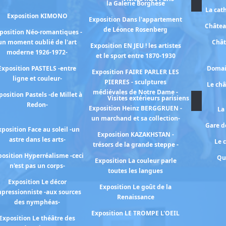
la Galerie Borghèse
La cat
Exposition KIMONO
Exposition Dans l'appartement
Châtea
de Léonce Rosenberg
position Néo-romantiques -
un moment oublié de l'art
Chât
Exposition EN JEU ! les artistes
moderne 1926-1972-
et le sport entre 1870-1930
Exposition PASTELS -entre
Domai
Exposition FAIRE PARLER LES
ligne et couleur-
PIERRES - sculptures
Le ch
médiévales de Notre Dame -
position Pastels -de Millet à
Visites extérieurs parisiens
Redon-
Exposition Heinz BERGGRUEN -
La
un marchand et sa collection-
Gare de
xposition Face au soleil -un
Exposition KAZAKHSTAN -
astre dans les arts-
Le 
trésors de la grande steppe -
osition Hyperréalisme -ceci
Qu
Exposition La couleur parle
n'est pas un corps-
toutes les langues
Exposition Le décor
Exposition Le goût de la
pressionniste -aux sources
Renaissance
des nymphéas-
Exposition LE TROMPE L'OEIL
Exposition Le théâtre des