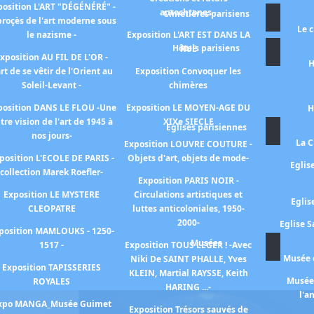
position L'ART "DÉGÉNÉRÉ" -
autochtones -
Cimetières parisiens
proçès de l'art moderne sous
Le 
le nazisme -
Exposition L'ART EST DANS LA
Hôtels parisiens
RUE
xposition AU FIL DE L'OR -
H
art de se vêtir de l'Orient au
Exposition Convoquer les
Soleil-Levant -
chimères
position DANS LE FLOU -Une
Exposition LE MOYEN-AGE DU
H
tre vision de l'art de 1945 à
XIXe SIECLE
Eglises parisiennes
nos jours-
La C
Exposition LOUVRE COUTURE -
position L'ECOLE DE PARIS -
Objets d'art, objets de mode-
Eglis
collection Marek Roefler-
Exposition PARIS NOIR -
Exposition LE MYSTERE
Circulations artistiques et
Eglis
CLEOPATRE
luttes anticoloniales, 1950-
2000-
Eglise S
position MAMLOUKS - 1250-
Musées
1517 -
Exposition TOUS LEGER ! -Avec
Musée d
Niki De SAINT PHALLE, Yves
Exposition TAPISSERIES
KLEIN, Martial RAYSSE, Keith
Musée 
ROYALES
HARING ...-
l'a
xpo MANGA_Musée Guimet
Exposition Trésors sauvés de