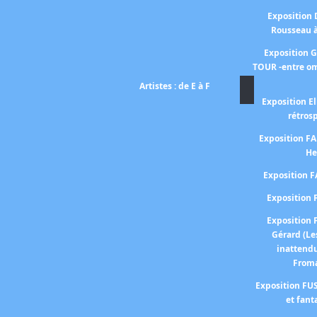
Exposition
Rousseau 
Exposition 
TOUR -entre om
Artistes : de E à F
Exposition El
rétros
Exposition 
He
Exposition 
Expositio
Expositio
Gérard (Le
inattend
From
Exposition FUS
et fant