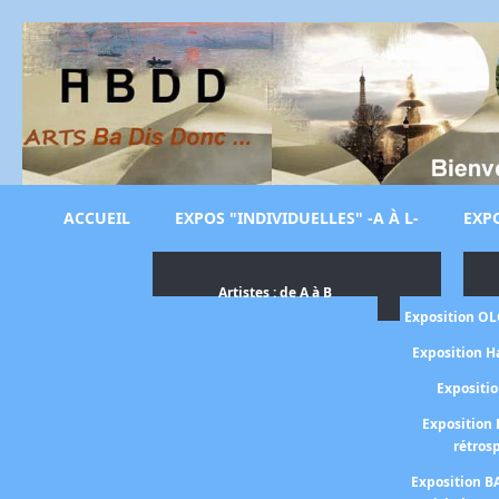
ACCUEIL
EXPOS "INDIVIDUELLES" -A À L-
EXPO
Artistes : de A à B
Exposition O
Exposition H
Expositi
Exposition 
rétros
Exposition B