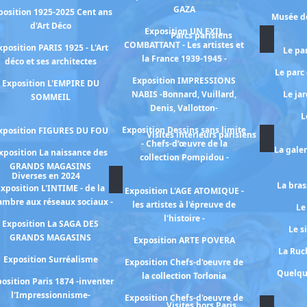
GAZA
position 1925-2025 Cent ans
Musée de
d'Art Déco
Exposition UN EXIL
Parcs parisiens
COMBATTANT - Les artistes et
xposition PARIS 1925 - L'Art
Le pa
la France 1939-1945 -
déco et ses architectes
Le parc
Exposition IMPRESSIONS
Exposition L'EMPIRE DU
NABIS -Bonnard, Vuillard,
Le ja
SOMMEIL
Denis, Vallotton-
L
Exposition Dessins sans limite
xposition FIGURES DU FOU
Visites intérieurs parisiens
- Chefs-d’œuvre de la
La gale
xposition La naissance des
collection Pompidou -
GRANDS MAGASINS
Diverses en 2024
La bras
xposition L'INTIME - de la
Exposition L'AGE ATOMIQUE -
ambre aux réseaux sociaux -
les artistes à l'épreuve de
Le
l'histoire -
Exposition La SAGA DES
Le s
GRANDS MAGASINS
Exposition ARTE POVERA
La Ruch
Exposition Surréalisme
Exposition Chefs-d'oeuvre de
Quelqu
la collection Torlonia
osition Paris 1874 -inventer
l'Impressionnisme-
Exposition Chefs-d'oeuvre de
Visites hors Paris