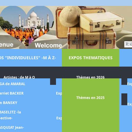
S "INDIVIDUELLES" -M À Z-
EXPOS THEMATIQUES
Artistes : de M à O
Thèmes en 2026
LGA de AMARAL
Exposition Dora MAAR
Ex
arriet BACKER
Exposition Le monde de Steve
Thèmes en 2025
MCCURRY
on BANSKY
Ex
Exposition MAGRITTE
BASELITZ -la
pective-
Exposition Aristide MAILLOL -
la quête de l'harmonie-
ASQUIAT Jean-