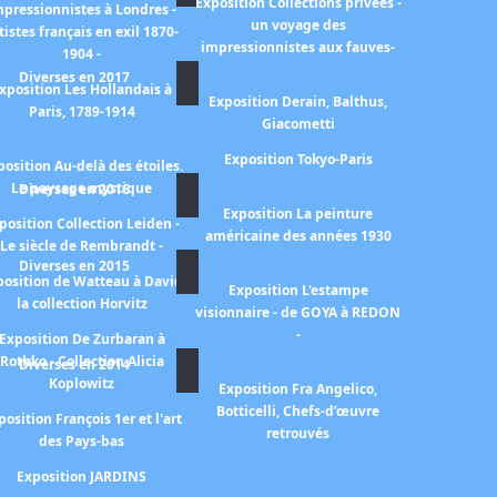
Exposition Collections privées -
mpressionnistes à Londres -
un voyage des
tistes français en exil 1870-
impressionnistes aux fauves-
1904 -
Diverses en 2017
xposition Les Hollandais à
Exposition Derain, Balthus,
Paris, 1789-1914
Giacometti
Exposition Tokyo-Paris
position Au-delà des étoiles.
Le paysage mystique
Diverses en 2016
Exposition La peinture
position Collection Leiden -
américaine des années 1930
Le siècle de Rembrandt -
Diverses en 2015
position de Watteau à David
Exposition L'estampe
la collection Horvitz
visionnaire - de GOYA à REDON
-
Exposition De Zurbaran à
Rothko - Collection Alicia
Diverses en 2014
Koplowitz
Exposition Fra Angelico,
Botticelli, Chefs-d’œuvre
position François 1er et l'art
retrouvés
des Pays-bas
Exposition JARDINS