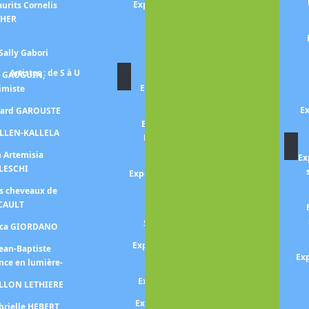
Exposition RUBENS, portraits
urits Cornelis
princiers
CHER
Exposition RENOIR
Sally Gabori
DESSINATEUR
Artistes : de S à U
n GAUGUIN,
Exposition NIKI De SAINT
himiste
PHALLE
Ex
érard GAROUSTE
Exposition Niki de SAINT
ALLEN-KALLELA
PHALLE, Jean TINGUELY,
Thèmes en 2018
Pontus HULTEN
n Artemisia
Ex
LESCHI
Exposition Sebastião SALGADO
-aqua mater-
es cheveaux de
CAULT
Exposition John Singer
SARGENT -éblouir Paris-
Luca GIORDANO
Exposition SERUSIER Paul (Le
Jean-Baptiste
Exp
Talisman de)
nce en lumière-
Exposition Walter SICKERT
ILLON LETHIERE
Expo SIGNAC collectionneur
brielle HEBERT