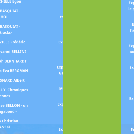
SCHIELE Egon
Exposition Julie MANET
Ex
le 
 BASQUIAT -
Exposition MATISSE -Le
RHOL
tournant des années 1930-
E
 BASQUIAT -
Exposition MATISSE et
l'
tracks-
MARGUERITE
ZILLE Frédéric
Exposition MATISSE -l'Atelier
Ex
rouge-
ovanni BELLINI
au
Exposition MIRO
arah BERNHARDT
Exposition Georges MATHIEU -
Ex
na-Eva BERGMAN
Geste, vitesse, mouvement-
ESNARD Albert
Exposition Amedeo
MODIGLIANI -un peintre et
LLY -Chroniques
son marchand-
iennes-
Ex
Exposition MONET-MITCHELL
ise BELLON - un
agabond -
Exposition MONET
collectionneur
n Christian
ANSKI
Exposition Berthe MORISOT
E