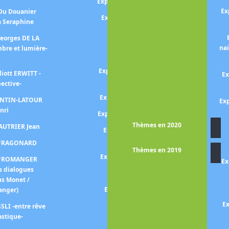
Exposition Sayed Haider RAZA
Ex
 Du Douanier
Exposition REDOUTE P-J (Le
à Seraphine
pouvoir des fleurs)
Georges DE LA
Exposition Bernard
na
bre et lumière-
REQUICHOT
Exposition RIBERA - Ténèbres
liott ERWITT -
Ex
et lumière -
pective-
Exposition Gerhard RICHTER
FANTIN-LATOUR
Exp
nri
Exposition Germaine RICHIER
Thèmes en 2020
FAUTRIER Jean
Exposition Bridget RILEY -
point de départ -
n FRAGONARD
Thèmes en 2019
Exposition Faith RINGGOLD
n FROMANGER
Ex
s dialogues
Exposition RODIN
us Monet /
Exposition Mark ROTHKO
anger)
Ex
Exposition Théodore
SLI -entre rêve
ROUSSEAU
astique-