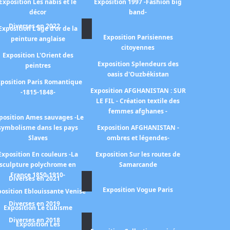
Exposition Les nabis et le
Exposition 1997 -Fashion big
décor
band-
Diverses en 2022
Exposition L'age d'or de la
Exposition Parisiennes
peinture anglaise
citoyennes
Exposition L'Orient des
Exposition Splendeurs des
peintres
oasis d'Ouzbékistan
position Paris Romantique
Exposition AFGHANISTAN : SUR
-1815-1848-
LE FIL - Création textile des
femmes afghanes -
position Ames sauvages -Le
symbolisme dans les pays
Exposition AFGHANISTAN -
Slaves
ombres et légendes-
Exposition En couleurs -La
Exposition Sur les routes de
sculpture polychrome en
Samarcande
France 1850-1910-
Diverses en 2021
Exposition Vogue Paris
osition Eblouissante Venise
Diverses en 2019
Exposition Le cubisme
Diverses en 2018
Exposition Les