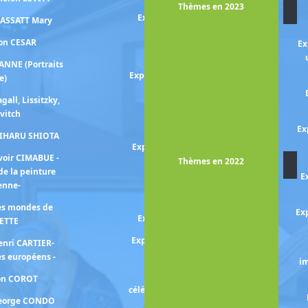
Thèmes en 2023
Exposition YAN PEI-MING /
CASSATT Mary
COURBET
ion CESAR
Ex
Exposition PENN Irving
ANNE (Portraits
Exposition Charlote PERRIAND
e)
(Le monde nouveau de)
gall, Lissitzky,
Exposition Françoise
vitch
PETROVITCH
Ex
HIHARU SHIOTA
Exposition Fernande OLIVIER
voir CIMABUE -
et Pablo PICASSO
Thèmes en 2022
de la peinture
E
Exposition MAYA-RUIZ
ienne-
PICASSO
les mondes de
Exp
Exposition PICASSO mania
ETTE
Exposition PICASSO -périodes
enri CARTIER-
bleu et rose-
s européens -
im
Exposition PICASSO -
ion COROT
célébration- la collection prend
George CONDO
des couleurs-