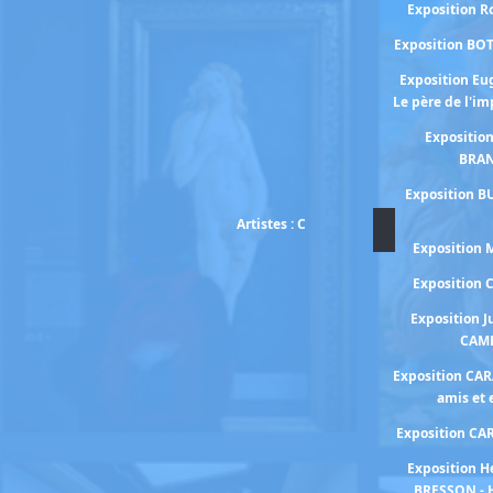
Exposition 
Exposition BO
Exposition E
Le père de l'i
Expositio
BRA
Exposition B
Artistes : C
Exposition
Exposition
Exposition J
CAM
Exposition CA
amis et
Exposition C
Exposition H
BRESSON - 